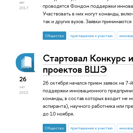
авг
проводятся Фондом поддержки иннова
2017
Участвовать в них могут команды, вклю
так и других вузов. Заявки принимаются
Общество
приглашение к участию
иннова
Стартовал Конкурс 
проектов ВШЭ
26
26 октября начался прием заявок на 7
окт
поддержки инновационного предприним
2015
команды, в состав которых входит не 
аспиранта), научного работника или пр
до 10 ноября.
Общество
приглашение к участию
иннова