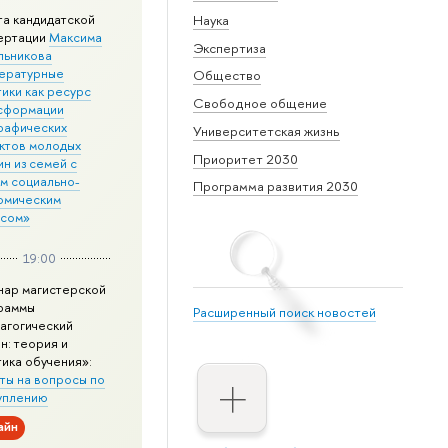
та кандидатской
Наука
ертации
Максима
Экспертиза
льникова
ературные
Общество
ики как ресурс
Свободное общение
сформации
рафических
Университетская жизнь
ктов молодых
Приоритет 2030
н из семей с
им социально-
Программа развития 2030
омическим
усом»
19:00
нар магистерской
раммы
Расширенный поиск новостей
агогический
н: теория и
тика обучения»:
ты на вопросы по
уплению
айн