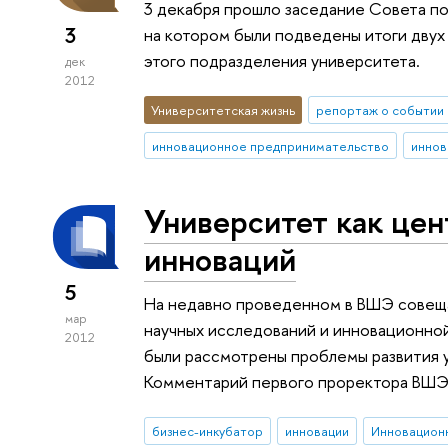
3 декабря прошло заседание Совета п
3
на котором были подведены итоги двух
этого подразделения университета.
дек
2012
Университетская жизнь
репортаж о событии
инновационное предпринимательство
иннов
Университет как цен
инноваций
5
На недавно проведенном в ВШЭ совеща
мар
научных исследований и инновационно
2012
были рассмотрены проблемы развития у
Комментарий первого проректора ВШЭ 
бизнес-инкубатор
инновации
Инновацион