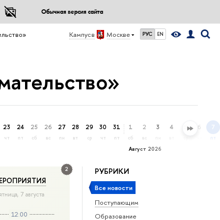
Обычная версия сайта
ельство»
Кампус в
Москве
РУС
EN
мательство»
23
24
25
26
27
28
29
30
31
1
2
3
4
5
6
7
чт
пт
сб
вс
пн
вт
ср
чт
пт
сб
вс
пн
вт
ср
чт
пт
Август 2026
2
РУБРИКИ
ЕРОПРИЯТИЯ
Все новости
ятница, 7 августа
Поступающим
12:00
Образование