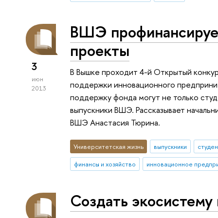
ВШЭ профинансируе
проекты
3
В Вышке проходит 4-й Открытый конку
июн
поддержки инновационного предприним
2013
поддержку фонда могут не только студ
выпускники ВШЭ. Рассказывает начальн
ВШЭ Анастасия Тюрина.
Университетская жизнь
выпускники
студе
финансы и хозяйство
инновационное предпр
Создать экосистему