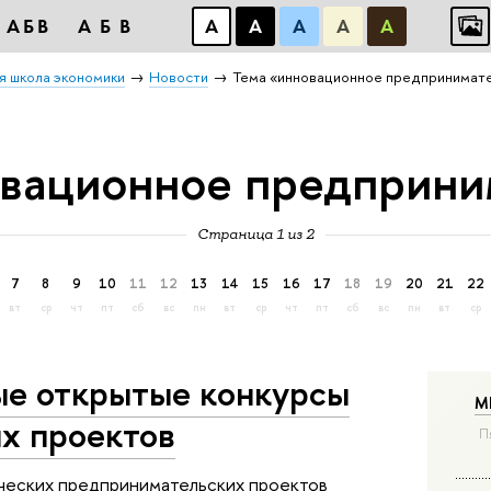
АБВ
АБВ
А
А
А
А
А
я школа экономики
Новости
Тема «инновационное предпринимат
овационное предприни
Страница 1 из 2
7
8
9
10
11
12
13
14
15
16
17
18
19
20
21
22
вт
ср
чт
пт
сб
вс
пн
вт
ср
чт
пт
сб
вс
пн
вт
ср
е открытые конкурсы
М
х проектов
П
ических предпринимательских проектов