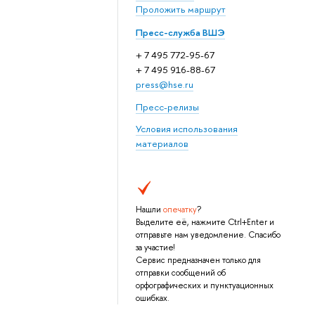
Проложить маршрут
Пресс-служба ВШЭ
+ 7 495 772-95-67
+ 7 495 916-88-67
press@hse.ru
Пресс-релизы
Условия использования
материалов
Нашли
опечатку
?
Выделите её, нажмите Ctrl+Enter и
отправьте нам уведомление. Спасибо
за участие!
Сервис предназначен только для
отправки сообщений об
орфографических и пунктуационных
ошибках.