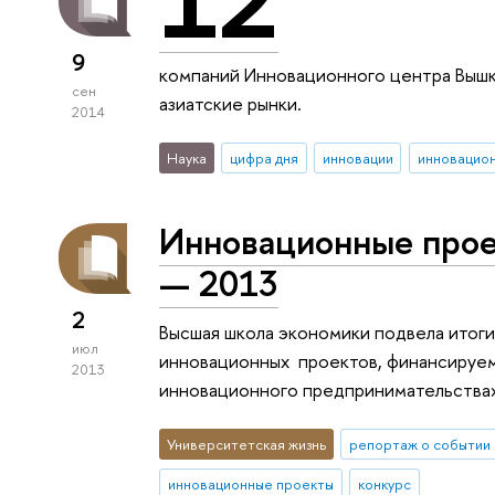
9
компаний Инновационного центра Вышк
сен
азиатские рынки.
2014
Наука
цифра дня
инновации
инновацио
Инновационные прое
— 2013
2
Высшая школа экономики подвела итоги
июл
инновационных проектов, финансируе
2013
инновационного предпринимательства
Университетская жизнь
репортаж о событии
инновационные проекты
конкурс