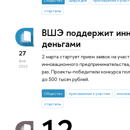
Общество
цифра дня
приглашение к учас
стартапы
ВШЭ поддержит инн
деньгами
27
2 марта стартует прием заявок на уча
фев
инновационного предпринимательства,
2015
раз. Проекты-победители конкурса по
до 500 тысяч рублей.
Общество
приглашение к участию
иннова
стартапы
12