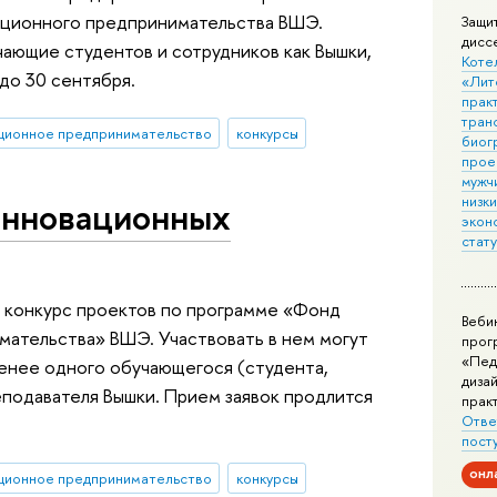
ционного предпринимательства ВШЭ.
Защи
дисс
чающие студентов и сотрудников как Вышки,
Коте
 до 30 сентября.
«Лит
практ
тран
ционное предпринимательство
конкурсы
биог
прое
мужчи
низк
инновационных
экон
стат
-й конкурс проектов по программе «Фонд
Веби
ательства» ВШЭ. Участвовать в нем могут
прог
«Пед
менее одного обучающегося (студента,
дизай
еподавателя Вышки. Прием заявок продлится
прак
Отве
пост
онл
ционное предпринимательство
конкурсы