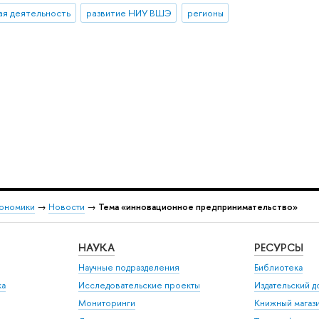
ая деятельность
развитие НИУ ВШЭ
регионы
кономики
→
Новости
→
Тема «инновационное предпринимательство»
НАУКА
РЕСУРСЫ
Научные подразделения
Библиотека
ка
Исследовательские проекты
Издательский 
Мониторинги
Книжный магаз