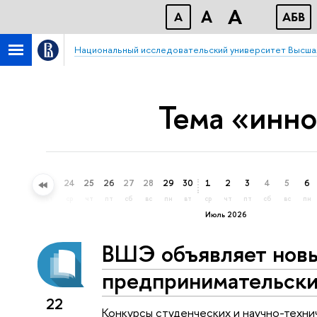
A
A
A
АБВ
Национальный исследовательский университет Высша
Тема «инн
21
22
23
24
25
26
27
28
29
30
1
2
3
4
5
6
вс
пн
вт
ср
чт
пт
сб
вс
пн
вт
ср
чт
пт
сб
вс
пн
Июль 2026
ВШЭ объявляет новы
предпринимательски
22
Конкурсы студенческих и научно-техн