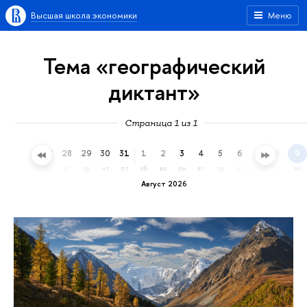
Высшая школа экономики
Меню
Тема «географический
диктант»
Страница 1 из 1
25
26
27
28
29
30
31
1
2
3
4
5
6
7
8
9
сб
вс
пн
вт
ср
чт
пт
сб
вс
пн
вт
ср
чт
пт
сб
вс
Август 2026