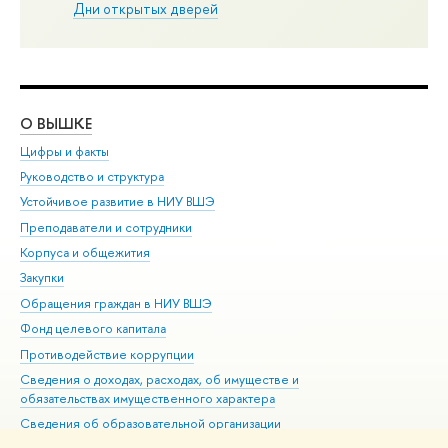
Дни открытых дверей
О ВЫШКЕ
ОБ
Цифры и факты
Ли
Руководство и структура
Дов
Устойчивое развитие в НИУ ВШЭ
Ол
Преподаватели и сотрудники
При
Корпуса и общежития
Вы
Закупки
При
Обращения граждан в НИУ ВШЭ
Ас
Фонд целевого капитала
До
Противодействие коррупции
Цен
Сведения о доходах, расходах, об имуществе и
Би
обязательствах имущественного характера
Об
Сведения об образовательной организации
Обр