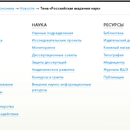
кономики
→
Новости
→
Тема «Росскийская академия наук»
НАУКА
РЕСУРСЫ
Научные подразделения
Библиотека
ка
Исследовательские проекты
Издательский 
Мониторинги
Книжный магаз
Диссертационные советы
Типография
Защиты диссертаций
Медиацентр
Академическое развитие
Журналы ВШЭ
Конкурсы и гранты
Публикации
зование
Внешние научно-информационные
ресурсы
ры
Э
нерства
модействие