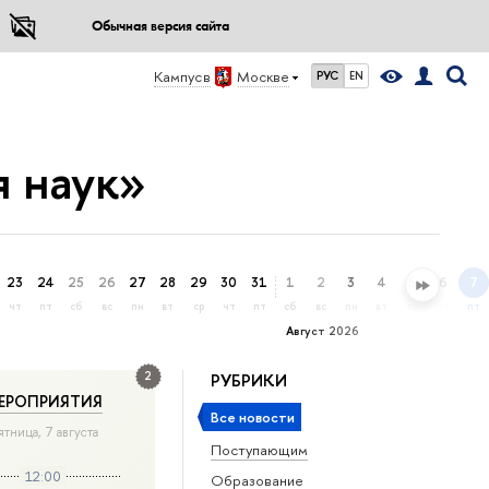
Обычная версия сайта
Кампус в
Москве
РУС
EN
я наук»
23
24
25
26
27
28
29
30
31
1
2
3
4
5
6
7
чт
пт
сб
вс
пн
вт
ср
чт
пт
сб
вс
пн
вт
ср
чт
пт
Август 2026
2
РУБРИКИ
ЕРОПРИЯТИЯ
Все новости
ятница, 7 августа
Поступающим
12:00
Образование