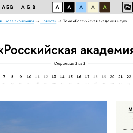
АБВ
АБВ
А
А
А
А
А
я школа экономики
Новости
Тема «Росскийская академия наук»
«Росскийская академи
Страница 1 из 1
7
8
9
10
11
12
13
14
15
16
17
18
19
20
21
22
вт
ср
чт
пт
сб
вс
пн
вт
ср
чт
пт
сб
вс
пн
вт
ср
М
П