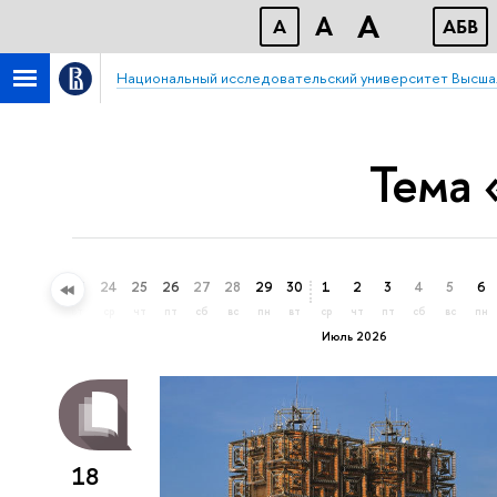
A
A
A
АБВ
Национальный исследовательский университет Высша
Тема 
21
22
23
24
25
26
27
28
29
30
1
2
3
4
5
6
вс
пн
вт
ср
чт
пт
сб
вс
пн
вт
ср
чт
пт
сб
вс
пн
Июль 2026
18