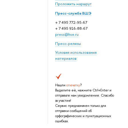
Проложить маршрут
Пресс-служба ВШЭ
+ 7 495 772-95-67
+ 7 495 916-88-67
press@hse.ru
Пресс-релизы
Условия использования
материалов
Нашли
опечатку
?
Выделите её, нажмите Ctrl+Enter и
отправьте нам уведомление. Спасибо
за участие!
Сервис предназначен только для
отправки сообщений об
орфографических и пунктуационных
ошибках.