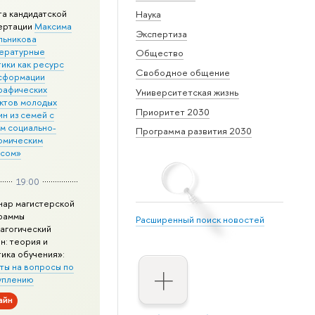
та кандидатской
Наука
ертации
Максима
Экспертиза
льникова
ературные
Общество
ики как ресурс
Свободное общение
сформации
рафических
Университетская жизнь
ктов молодых
Приоритет 2030
н из семей с
им социально-
Программа развития 2030
омическим
усом»
19:00
нар магистерской
раммы
Расширенный поиск новостей
агогический
н: теория и
тика обучения»:
ты на вопросы по
уплению
айн