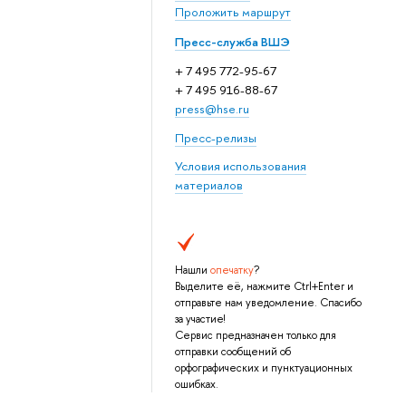
Проложить маршрут
Пресс-служба ВШЭ
+ 7 495 772-95-67
+ 7 495 916-88-67
press@hse.ru
Пресс-релизы
Условия использования
материалов
Нашли
опечатку
?
Выделите её, нажмите Ctrl+Enter и
отправьте нам уведомление. Спасибо
за участие!
Сервис предназначен только для
отправки сообщений об
орфографических и пунктуационных
ошибках.