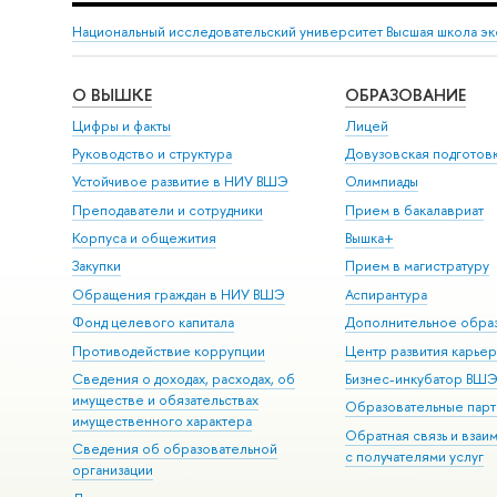
Национальный исследовательский университет Высшая школа э
О ВЫШКЕ
ОБРАЗОВАНИЕ
Цифры и факты
Лицей
Руководство и структура
Довузовская подготов
Устойчивое развитие в НИУ ВШЭ
Олимпиады
Преподаватели и сотрудники
Прием в бакалавриат
Корпуса и общежития
Вышка+
Закупки
Прием в магистратуру
Обращения граждан в НИУ ВШЭ
Аспирантура
Фонд целевого капитала
Дополнительное обра
Противодействие коррупции
Центр развития карье
Сведения о доходах, расходах, об
Бизнес-инкубатор ВШ
имуществе и обязательствах
Образовательные парт
имущественного характера
Обратная связь и взаи
Сведения об образовательной
с получателями услуг
организации