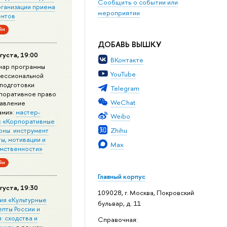
Сообщить о событии или
рганизации приема
мероприятии
ентов
йн
ДОБАВЬ ВЫШКУ
густа, 19:00
ВКонтакте
нар программы
YouTube
ессиональной
подготовки
Telegram
поративное право
WeChat
равление
ами»:
мастер-
Weibo
с «Корпоративные
Zhihu
оны: инструмент
ы, мотивации и
Max
мственности»
йн
Главный корпус
густа, 19:30
109028, г. Москва, Покровский
ия «Культурные
бульвар, д. 11
епты России и
: сходства и
Справочная:
ичия»
в рамках