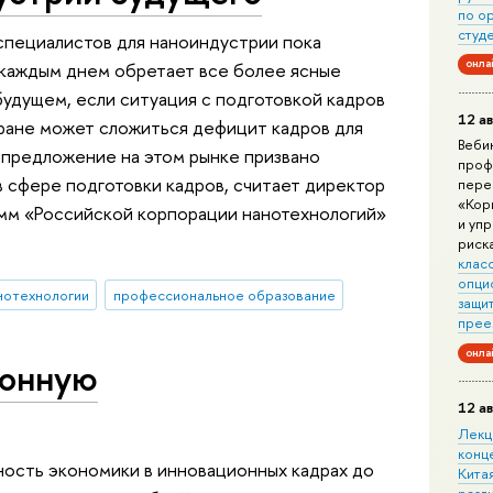
по о
студ
пециалистов для наноиндустрии пока
онла
 каждым днем обретает все более ясные
будущем, если ситуация с подготовкой кадров
12 ав
тране может сложиться дефицит кадров для
Веби
 предложение на этом рынке призвано
проф
 сфере подготовки кадров, считает директор
пере
«Кор
мм «Российской корпорации нанотехнологий»
и уп
риск
клас
опци
нотехнологии
профессиональное образование
защит
прее
онла
ионную
12 ав
Лекц
конц
ость экономики в инновационных кадрах до
Китая
разл