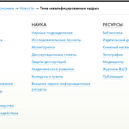
кономики
→
Новости
→
Тема «квалифицированные кадры»
НАУКА
РЕСУРСЫ
Научные подразделения
Библиотека
ка
Исследовательские проекты
Издательский 
Мониторинги
Книжный магаз
Диссертационные советы
Типография
Защиты диссертаций
Медиацентр
Академическое развитие
Журналы ВШЭ
Конкурсы и гранты
Публикации
зование
Внешние научно-информационные
ресурсы
ры
Э
нерства
модействие