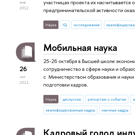
участницах проекта их насчитывается о
янв
2012
предпринимательской активности оказа
Наука
IQ
исследования
квалифицирова
Мобильная наука
25-26 октября в Высшей школе эконо
26
сотрудничество в сфере науки и обра
с Министерством образования и науки
окт
2011
подготовки кадров.
Наука
дискуссии
репортаж о событии
а
квалифицированные кадры
научные кадры
Кадровый голод инд