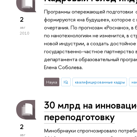
Программы опережающей подготовки с
2
формируются «на будущее», которое с
очертания. По прогнозам «Роснано», в 
авг
2010
по нанотехнологиям не изменится, в с
новой индустрии, а создать достойное
государственно-частное партнерство в
департамента образовательный програ
Елена Соболева.
Наука
IQ
квалифицированные кадры
на
30 млрд на инновац
переподготовку
2
Минобрнауки спрогнозировало потребн
авг