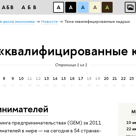
АБВ
АБВ
А
А
А
А
А
я школа экономики
Новости
Тема «квалифицированные кадры»
 «квалифицированные 
Страница 1 из 1
8
9
10
11
12
13
14
15
16
17
18
19
20
21
22
23
ср
чт
пт
сб
вс
пн
вт
ср
чт
пт
сб
вс
пн
вт
ср
чт
инимателей
М
ринга предпринимательства» (GEM) за 2011
10 ав
22 а
мателей в мире — на сегодня в 54 странах-