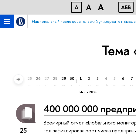
A
A
A
АБВ
Национальный исследовательский университет Высша
Тема
22
23
24
25
26
27
28
29
30
1
2
3
4
5
6
7
пн
вт
ср
чт
пт
сб
вс
пн
вт
ср
чт
пт
сб
вс
пн
вт
Июль 2026
400 000 000 предпр
Всемирный отчет «Глобального монито
25
год зафиксировал рост числа предприни