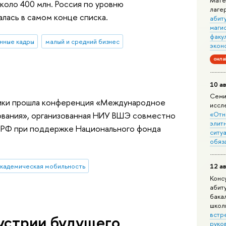
Мате
коло 400 млн. Россия по уровню
лаге
лась в самом конце списка.
абит
маги
факу
нные кадры
малый и средний бизнес
экон
онла
10 ав
Семи
мики прошла конференция «Международное
иссл
зования», организованная НИУ ВШЭ совместно
«Отн
элит
 РФ при поддержке Национального фонда
ситуа
обяз
кадемическая мобильность
12 ав
Конс
абит
бака
школ
встр
устрии будущего
руко