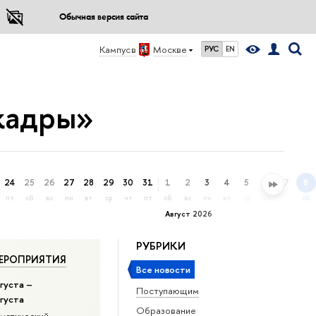
Обычная версия сайта
Кампус в
Москве
РУС
EN
кадры»
24
25
26
27
28
29
30
31
1
2
3
4
5
6
7
8
пт
сб
вс
пн
вт
ср
чт
пт
сб
вс
пн
вт
ср
чт
пт
сб
Август 2026
РУБРИКИ
ЕРОПРИЯТИЯ
Все новости
густа –
Поступающим
вгуста
Образование