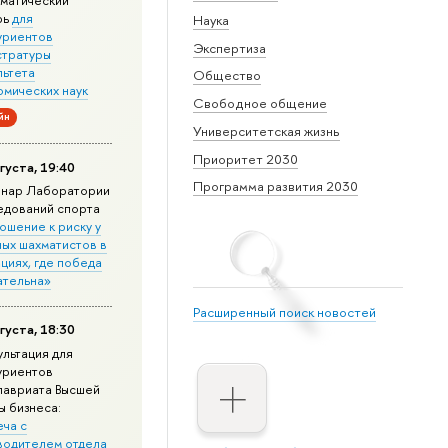
матический
рь
для
Наука
уриентов
Экспертиза
стратуры
льтета
Общество
омических наук
Свободное общение
йн
Университетская жизнь
Приоритет 2030
густа, 19:40
Программа развития 2030
нар Лаборатории
едований спорта
ошение к риску у
ных шахматистов в
циях, где победа
ательна»
Расширенный поиск новостей
густа, 18:30
ультация для
уриентов
лавриата Высшей
ы бизнеса:
еча с
водителем отдела