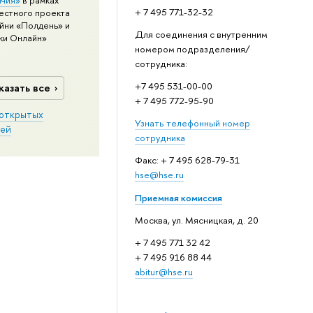
+ 7 495 771-32-32
естного проекта
йни «Полдень» и
Для соединения с внутренним
ки Онлайн»
номером подразделения/
сотрудника:
+7 495 531-00-00
казать все
+ 7 495 772-95-90
открытых
Узнать телефонный номер
ей
сотрудника
Факс: + 7 495 628-79-31
hse@hse.ru
Приемная комиссия
Москва, ул. Мясницкая, д. 20
+ 7 495 771 32 42
+ 7 495 916 88 44
abitur@hse.ru