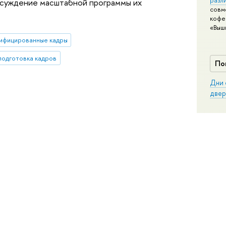
обсуждение масштабной программы их
совм
кофе
«Выш
ифицированные кадры
одготовка кадров
По
Дни 
двер