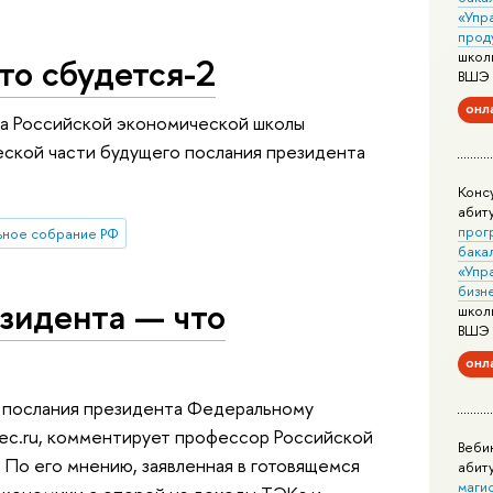
«Упр
прод
школ
то сбудется-2
ВШЭ
онл
а Российской экономической школы
еской части будущего послания президента
Конс
абит
прог
ное собрание РФ
бака
«Упр
бизн
зидента — что
школ
ВШЭ
онл
 послания президента Федеральному
pec.ru, комментирует профессор Российской
Веби
По его мнению, заявленная в готовящемся
абит
маги