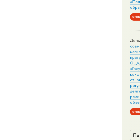
«Пед
обра
онл
День
совм
маги
прог
ОЦА
«Гос
конф
отно
регу
деят
рели
объе
онл
По