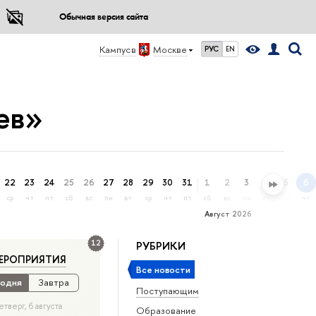
Обычная версия сайта
Кампус в
Москве
РУС
EN
ев»
22
23
24
25
26
27
28
29
30
31
1
2
3
4
5
6
ср
чт
пт
сб
вс
пн
вт
ср
чт
пт
сб
вс
пн
вт
ср
чт
Август 2026
12
РУБРИКИ
ЕРОПРИЯТИЯ
Все новости
одня
Завтра
Поступающим
етверг, 6 августа
Образование