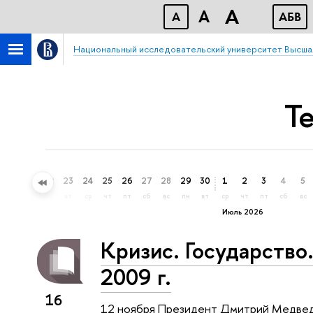
A
A
A
АБВ
Национальный исследовательский университет Высша
Т
20
21
22
23
24
25
26
27
28
29
30
1
2
3
4
5
сб
вс
пн
вт
ср
чт
пт
сб
вс
пн
вт
ср
чт
пт
сб
вс
Июль 2026
Кризис. Государство
2009 г.
16
12 ноября Президент Дмитрий Медвед