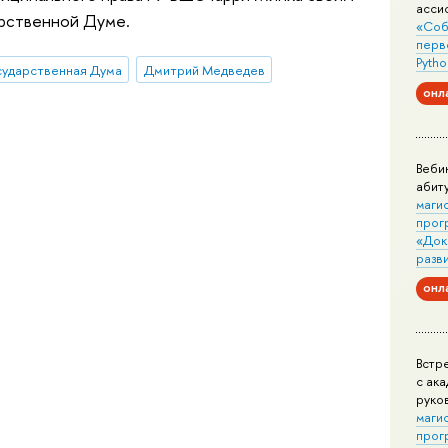
асси
арственной Думе.
«Соб
перв
Pytho
сударственная Дума
Дмитрий Медведев
онл
Веби
абит
маги
прог
«Док
разв
онл
Встр
с ак
руко
маги
прог