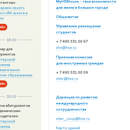
MyHSEhouse - твои возможности
стентов»:
для жизни в большом городе
ираем своего
ого ИИ-агента в
Общежития
n»
Управление размещения
айн
студентов
18:00
+ 7 495 531 00 67
sho@hse.ru
нар для
уриентов
Приемная комиссия
стерской
для иностранных граждан
раммы
азательное
+ 7 495 531 00 59
итие образования»
inter@hse.ru
айн
18:00
Дирекция по развитию
международного
еча абитуриентов
сотрудничества
адемическим
водителем
inter_coop@hse.ru
стерской
раммы
Карта зданий