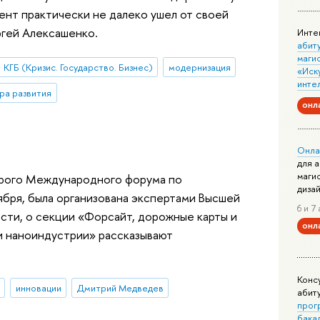
нт практически не далеко ушел от своей
ргей Алексашенко.
Инте
абит
маги
КГБ (Кризис. Государство. Бизнес)
модернизация
«Иск
инте
ра развития
онл
Онла
для 
маги
орого Международного форума по
диза
бря, была организована экспертами Высшей
6 и 7 
ости, о секции «Форсайт, дорожные карты и
онл
и наноиндустрии» рассказывают
Конс
инновации
Дмитрий Медведев
абит
прог
бака