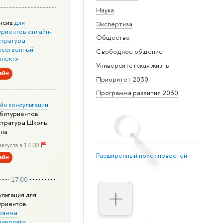
Наука
нсив
для
Экспертиза
уриентов онлайн-
Общество
стратуры
усственный
Свободное общение
ллект»
Университетская жизнь
айн
Приоритет 2030
Программа развития 2030
йн консультации
абитуриентов
стратуры Школы
йна
августа в 14:00
Расширенный поиск новостей
айн
17:00
ультация для
уриентов
раммы
лавриата