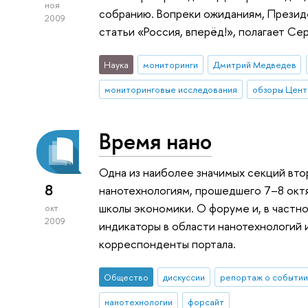
ноя
собранию. Вопреки ожиданиям, Президе
2009
статьи «Россия, вперёд!», полагает Се
Наука
мониторинги
Дмитрий Медведев
мониторинговые исследования
обзоры Цент
Время нано
Одна из наиболее значимых секций вт
8
нанотехнологиям, прошедшего 7–8 октя
школы экономики. О форуме и, в частн
окт
2009
индикаторы в области нанотехнологий 
корреспонденты портала.
Общество
дискуссии
репортаж о событии
нанотехнологии
форсайт