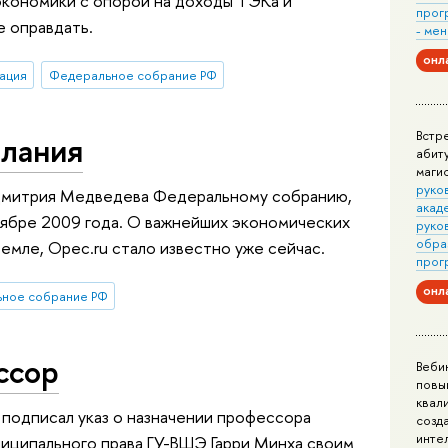
кономики с опорой на доходы ТЭКа и
прог
е оправдать.
- ме
онл
ация
Федеральное собрание РФ
Встр
слания
абит
маги
руко
Дмитрия Медведева Федеральному собранию,
акад
оябре 2009 года. О важнейших экономических
руко
обра
емле, Opec.ru стало известно уже сейчас.
прог
онл
ное собрание РФ
ссор
Веби
повы
квал
одписал указ о назначении профессора
созд
инте
ниципального права ГУ-ВШЭ Гарри Минха своим