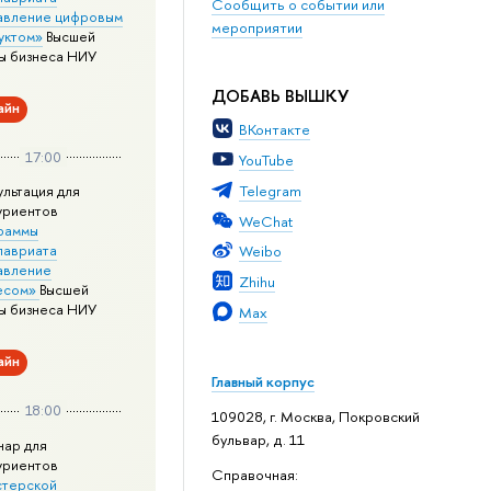
Сообщить о событии или
авление цифровым
мероприятии
уктом»
Высшей
ы бизнеса НИУ
ДОБАВЬ ВЫШКУ
айн
ВКонтакте
17:00
YouTube
Telegram
ультация для
уриентов
WeChat
раммы
лавриата
Weibo
авление
Zhihu
есом»
Высшей
ы бизнеса НИУ
Max
айн
Главный корпус
18:00
109028, г. Москва, Покровский
бульвар, д. 11
нар для
уриентов
Справочная:
стерской