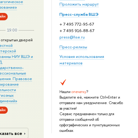
агогическое
Проложить маршрут
зование»
Пресс-служба ВШЭ
айн
+ 7 495 772-95-67
19:00
+ 7 495 916-88-67
press@hse.ru
 открытых дверей
естной
Пресс-релизы
стерской
раммы НИУ ВШЭ и
Условия использования
Д
материалов
ударственно-
ессиональные
шения. Правовое
лирование
ельности
Нашли
опечатку
?
гиозных
Выделите её, нажмите Ctrl+Enter и
динений»
отправьте нам уведомление. Спасибо
за участие!
айн
Сервис предназначен только для
отправки сообщений об
орфографических и пунктуационных
ошибках.
казать все