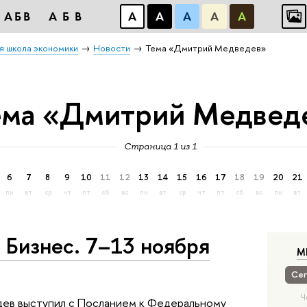
АБВ
АБВ
А
А
А
А
А
я школа экономики
Новости
Тема «Дмитрий Медведев»
ема «Дмитрий Медвед
Страница 1 из 1
6
7
8
9
10
11
12
13
14
15
16
17
18
19
20
21
пн
вт
ср
чт
пт
сб
вс
пн
вт
ср
чт
пт
сб
вс
пн
вт
. Бизнес. 7–13 ноября
М
Сег
Ч
ев выступил с Посланием к Федеральному