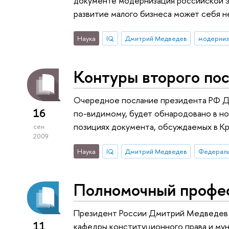
документе модернизация российской э
развитие малого бизнеса может себя н
Наука
IQ
Дмитрий Медведев
модерниз
Контуры второго по
Очередное послание президента РФ 
16
по-видимому, будет обнародовано в н
позициях документа, обсуждаемых в Кр
сен
2009
Наука
IQ
Дмитрий Медведев
Федераль
Полномочный профе
Президент России Дмитрий Медведев п
11
кафедры конституционного права и му