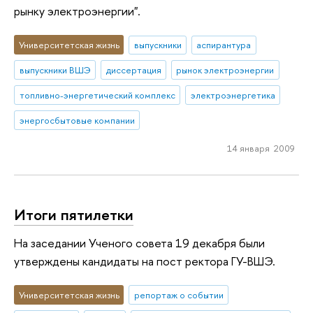
рынку электроэнергии".
Университетская жизнь
выпускники
аспирантура
выпускники ВШЭ
диссертация
рынок электроэнергии
топливно-энергетический комплекс
электроэнергетика
энергосбытовые компании
14 января 2009
Итоги пятилетки
На заседании Ученого совета 19 декабря были
утверждены кандидаты на пост ректора ГУ-ВШЭ.
Университетская жизнь
репортаж о событии