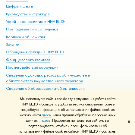
Цифры и факты
Ли
Руководство и структура
Дов
Устойчивое развитие в НИУ ВШЭ
Ол
Преподаватели и сотрудники
При
Корпуса и общежития
Вы
Закупки
При
Обращения граждан в НИУ ВШЭ
Ас
Фонд целевого капитала
До
Противодействие коррупции
Цен
Сведения о доходах, расходах, об имуществе и
Би
обязательствах имущественного характера
Об
Сведения об образовательной организации
Обр
Людям с ограниченными возможностями здоровья
Мы используем файлы cookies для улучшения работы сайта
Единая платежная страница
НИУ ВШЭ и большего удобства его использования. Более
подробную информацию об использовании файлов cookies
Работа в Вышке
можно найти
здесь
, наши правила обработки персональных
данных –
здесь
. Продолжая пользоваться сайтом, вы
✖
Редактору
подтверждаете, что были проинформированы об
© НИУ ВШЭ 1993–2026
Адреса и контакты
Условия использования
использовании файлов cookies сайтом НИУ ВШЭ и согласны