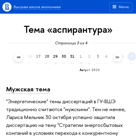
Высшая школа экономики
Меню
Тема «аспирантура»
Страница 3 из 4
23
24
25
26
27
28
29
30
31
1
2
3
4
5
6
7
чт
пт
сб
вс
пн
вт
ср
чт
пт
сб
вс
пн
вт
ср
чт
пт
Август 2026
Мужская тема
"Энергетические" темы диссертаций в ГУ-ВШЭ
традиционно считаются "мужскими". Тем не менее,
Лариса Мельник 30 октября успешно защитила
диссертацию на тему "Стратегии энергосбытовых
компаний в условиях перехода к конкурентному