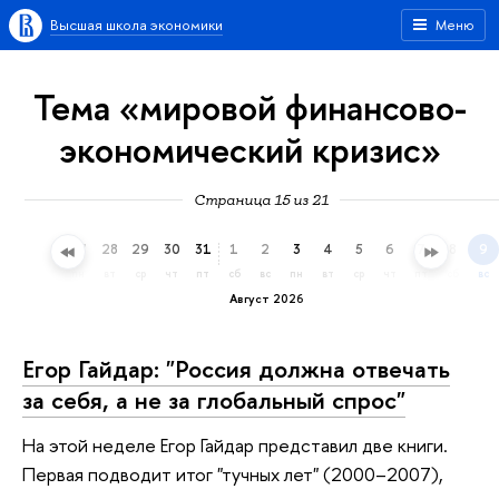
Высшая школа экономики
Меню
Тема «мировой финансово-
экономический кризис»
Страница 15 из 21
25
26
27
28
29
30
31
1
2
3
4
5
6
7
8
9
сб
вс
пн
вт
ср
чт
пт
сб
вс
пн
вт
ср
чт
пт
сб
вс
Август 2026
Егор Гайдар: "Россия должна отвечать
за себя, а не за глобальный спрос"
На этой неделе Егор Гайдар представил две книги.
Первая подводит итог "тучных лет" (2000–2007),