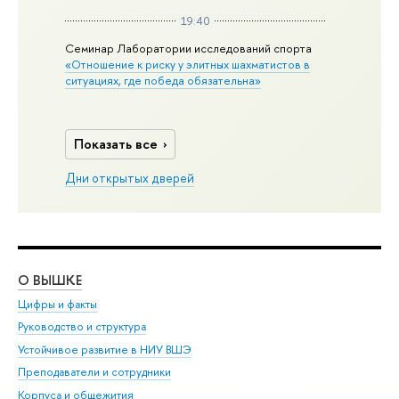
19:40
Семинар Лаборатории исследований спорта
«Отношение к риску у элитных шахматистов в
ситуациях, где победа обязательна»
Показать все
Дни открытых дверей
О ВЫШКЕ
ОБ
Цифры и факты
Ли
Руководство и структура
Дов
Устойчивое развитие в НИУ ВШЭ
Ол
Преподаватели и сотрудники
При
Корпуса и общежития
Вы