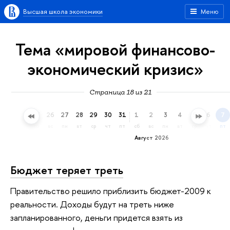
Высшая школа экономики
Меню
Тема «мировой финансово-
экономический кризис»
Страница 18 из 21
23
24
25
26
27
28
29
30
31
1
2
3
4
5
6
7
чт
пт
сб
вс
пн
вт
ср
чт
пт
сб
вс
пн
вт
ср
чт
пт
Август 2026
Бюджет теряет треть
Правительство решило приблизить бюджет-2009 к
реальности. Доходы будут на треть ниже
запланированного, деньги придется взять из