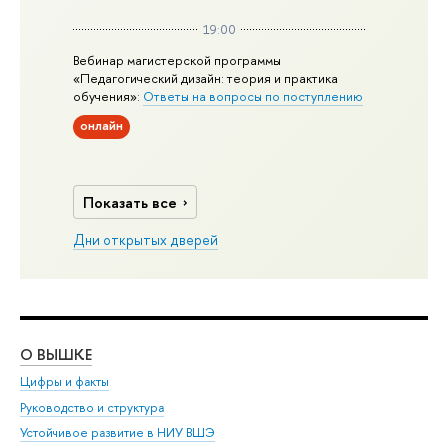
19:00
Вебинар магистерской программы
«Педагогический дизайн: теория и практика
обучения»:
Ответы на вопросы по поступлению
онлайн
Показать все
Дни открытых дверей
О ВЫШКЕ
ОБ
Цифры и факты
Ли
Руководство и структура
Дов
Устойчивое развитие в НИУ ВШЭ
Ол