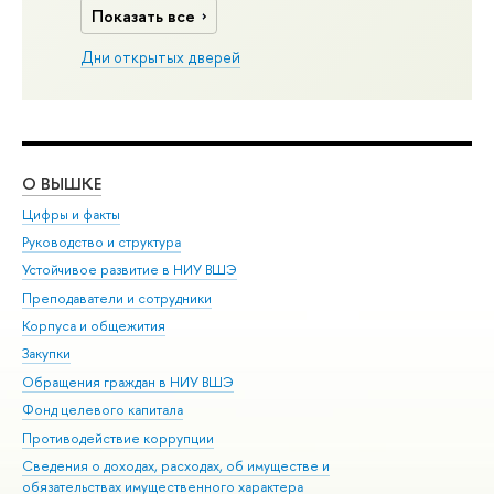
Показать все
Дни открытых дверей
О ВЫШКЕ
ОБ
Цифры и факты
Ли
Руководство и структура
Дов
Устойчивое развитие в НИУ ВШЭ
Ол
Преподаватели и сотрудники
При
Корпуса и общежития
Вы
Закупки
При
Обращения граждан в НИУ ВШЭ
Ас
Фонд целевого капитала
До
Противодействие коррупции
Цен
Сведения о доходах, расходах, об имуществе и
Би
обязательствах имущественного характера
Об