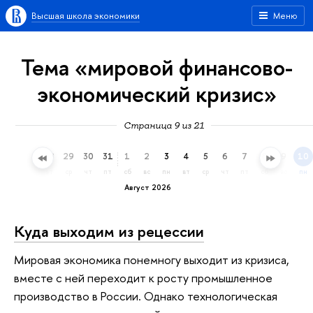
Высшая школа экономики
Меню
Тема «мировой финансово-
экономический кризис»
Страница 9 из 21
26
27
28
29
30
31
1
2
3
4
5
6
7
8
9
10
вс
пн
вт
ср
чт
пт
сб
вс
пн
вт
ср
чт
пт
сб
вс
пн
Август 2026
Куда выходим из рецессии
Мировая экономика понемногу выходит из кризиса,
вместе с ней переходит к росту промышленное
производство в России. Однако технологическая