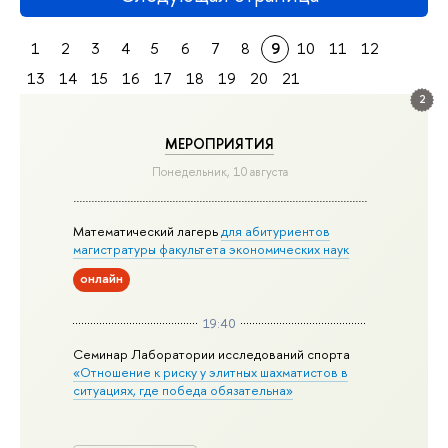
1
2
3
4
5
6
7
8
9
10
11
12
13
14
15
16
17
18
19
20
21
2
МЕРОПРИЯТИЯ
Понедельник, 10 августа
Математический лагерь
для абитуриентов
магистратуры факультета экономических наук
онлайн
19:40
Семинар Лаборатории исследований спорта
«Отношение к риску у элитных шахматистов в
ситуациях, где победа обязательна»