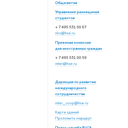
Общежития
Управление размещения
студентов
+ 7 495 531 00 67
sho@hse.ru
Приемная комиссия
для иностранных граждан
+ 7 495 531 00 59
inter@hse.ru
Дирекция по развитию
международного
сотрудничества
inter_coop@hse.ru
Карта зданий
Проложить маршрут
Пресс-служба ВШЭ