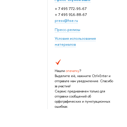
+ 7 495 772-95-67
+ 7 495 916-88-67
press@hse.ru
Пресс-релизы
Условия использования
материалов
Нашли
опечатку
?
Выделите её, нажмите Ctrl+Enter и
отправьте нам уведомление. Спасибо
за участие!
Сервис предназначен только для
отправки сообщений об
орфографических и пунктуационных
ошибках.