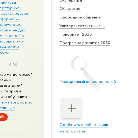
льникова
ературные
Общество
ики как ресурс
Свободное общение
сформации
рафических
Университетская жизнь
ктов молодых
Приоритет 2030
н из семей с
им социально-
Программа развития 2030
омическим
усом»
19:00
нар магистерской
раммы
Расширенный поиск новостей
агогический
н: теория и
тика обучения»:
ты на вопросы по
уплению
айн
Сообщить о событии или
мероприятии