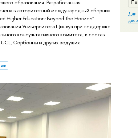
сшего образования. Разработанная
По
ючена в авторитетный международный сборник
Дни 
d Higher Education: Beyond the Horizon”.
двер
азования Университета Цинхуа при поддержке
льного консультативного комитета, в состав
 UCL, Сорбонны и других ведущих
ыки