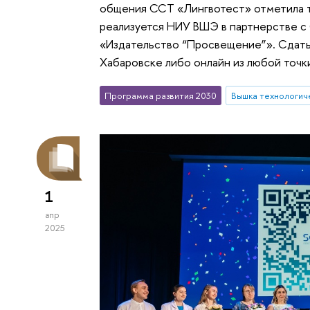
общения ССТ «Лингвотест» отметила т
реализуется НИУ ВШЭ в партнерстве с
«Издательство “Просвещение”». Сдать
Хабаровске либо онлайн из любой точк
Программа развития 2030
Вышка технологич
1
апр
2025