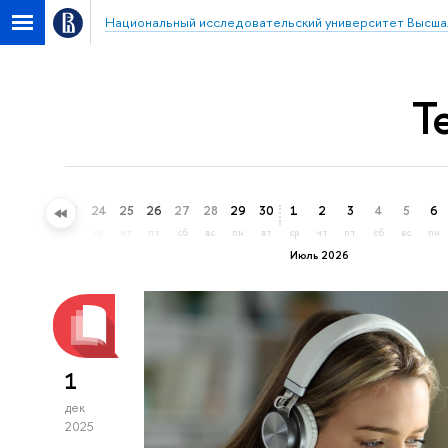
Национальный исследовательский университет Высша
Т
21
22
23
24
25
26
27
28
29
30
1
2
3
4
5
6
вс
пн
вт
ср
чт
пт
сб
вс
пн
вт
ср
чт
пт
сб
вс
пн
Июль 2026
1
дек
2025