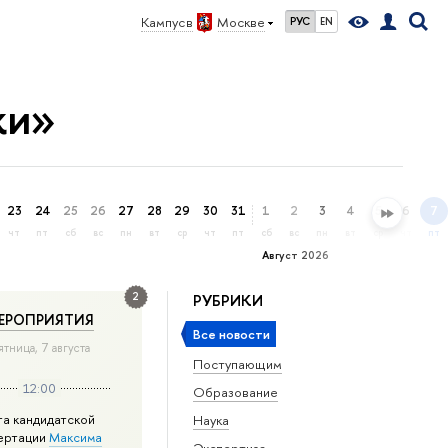
Кампус в
Москве
РУС
EN
ки»
23
24
25
26
27
28
29
30
31
1
2
3
4
5
6
7
чт
пт
сб
вс
пн
вт
ср
чт
пт
сб
вс
пн
вт
ср
чт
пт
Август 2026
2
РУБРИКИ
ЕРОПРИЯТИЯ
Все новости
ятница, 7 августа
Поступающим
12:00
Образование
та кандидатской
Наука
ертации
Максима
Экспертиза