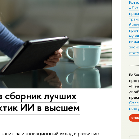
Коте
«Лит
практ
тран
биог
прое
мужчи
низк
экон
стат
Веби
прог
«Пед
дизай
в сборник лучших
прак
Отве
ктик ИИ в высшем
пост
онл
ание за инновационный вклад в развитие