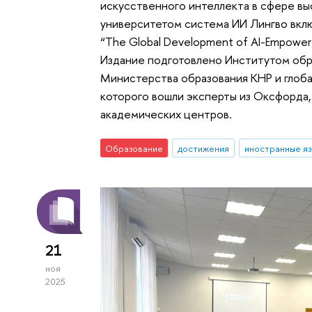
искусственного интеллекта в сфере вы
университетом система ИИ Лингво вкл
“The Global Development of AI-Empowere
Издание подготовлено Институтом обр
Министерства образования КНР и глоба
которого вошли эксперты из Оксфорда,
академических центров.
Образование
достижения
иностранные яз
21
ноя
2025