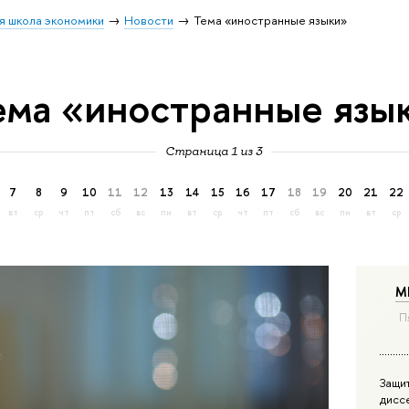
я школа экономики
Новости
Тема «иностранные языки»
ема «иностранные язы
Страница 1 из 3
7
8
9
10
11
12
13
14
15
16
17
18
19
20
21
22
вт
ср
чт
пт
сб
вс
пн
вт
ср
чт
пт
сб
вс
пн
вт
ср
М
П
Защи
дисс