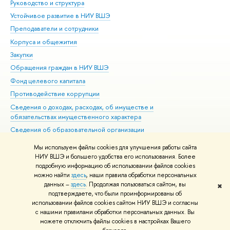
Руководство и структура
Дов
Устойчивое развитие в НИУ ВШЭ
Ол
Преподаватели и сотрудники
При
Корпуса и общежития
Вы
Закупки
При
Обращения граждан в НИУ ВШЭ
Ас
Фонд целевого капитала
До
Противодействие коррупции
Цен
Сведения о доходах, расходах, об имуществе и
Би
обязательствах имущественного характера
Об
Сведения об образовательной организации
Обр
Людям с ограниченными возможностями здоровья
Мы используем файлы cookies для улучшения работы сайта
Единая платежная страница
НИУ ВШЭ и большего удобства его использования. Более
подробную информацию об использовании файлов cookies
Работа в Вышке
можно найти
здесь
, наши правила обработки персональных
данных –
здесь
. Продолжая пользоваться сайтом, вы
✖
Редактору
подтверждаете, что были проинформированы об
© НИУ ВШЭ 1993–2026
Адреса и контакты
Условия использования
использовании файлов cookies сайтом НИУ ВШЭ и согласны
с нашими правилами обработки персональных данных. Вы
материалов
Политика конфиденциальности
Карта сайта
можете отключить файлы cookies в настройках Вашего
Шрифты HSE Sans и HSE Slab разработаны в
Школе дизайна НИУ ВШЭ