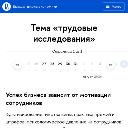
Высшая школа экономики
Меню
Тема «трудовые
исследования»
Страница 1 из 1
22
23
24
25
26
27
28
29
30
31
1
2
3
4
5
6
ср
чт
пт
сб
вс
пн
вт
ср
чт
пт
сб
вс
пн
вт
ср
чт
Август 2026
Успех бизнеса зависит от мотивации
сотрудников
Культивирование чувства вины, практика премий и
штрафов, психологическое давление на сотрудников