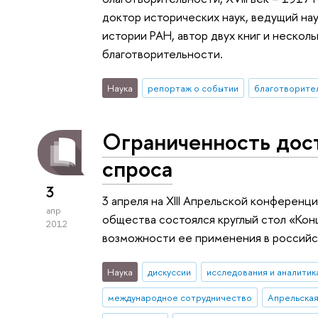
доктор исторических наук, ведущий на
истории РАН, автор двух книг и нескол
благотворительности.
Наука
репортаж о событии
благотворите
Ограниченность дост
спроса
3
3 апреля на XIII Апрельской конференц
апр
общества состоялся круглый стол «Кон
2012
возможности ее применения в российс
Наука
дискуссии
исследования и аналитик
международное сотрудничество
Апрельска