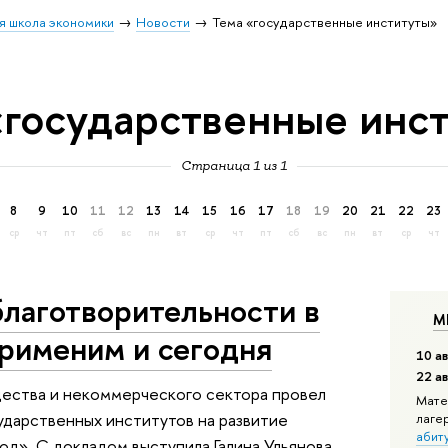
я школа экономики
Новости
Тема «государственные институты»
«государственные инс
Страница 1 из 1
8
9
10
11
12
13
14
15
16
17
18
19
20
21
22
23
ср
чт
пт
сб
вс
пн
вт
ср
чт
пт
сб
вс
пн
вт
ср
чт
благотворительности в
М
применим и сегодня
10 ав
22 а
ества и некоммерческого сектора провел
Мате
ударственных институтов на развитие
лаге
абит
год». С докладом выступила Галина Ульянова,