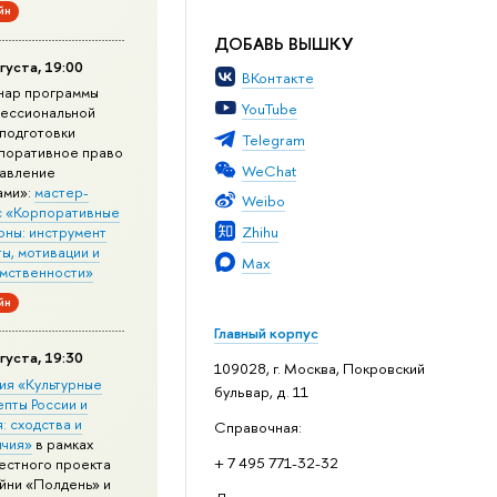
йн
ДОБАВЬ ВЫШКУ
густа, 19:00
ВКонтакте
нар программы
YouTube
ессиональной
подготовки
Telegram
поративное право
WeChat
равление
ами»:
мастер-
Weibo
с «Корпоративные
Zhihu
оны: инструмент
ы, мотивации и
Max
мственности»
йн
Главный корпус
густа, 19:30
109028, г. Москва, Покровский
ия «Культурные
бульвар, д. 11
епты России и
: сходства и
Справочная:
ичия»
в рамках
+ 7 495 771-32-32
естного проекта
йни «Полдень» и