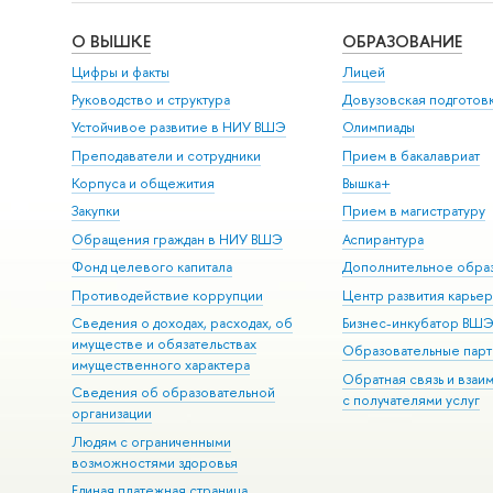
О ВЫШКЕ
ОБРАЗОВАНИЕ
Цифры и факты
Лицей
Руководство и структура
Довузовская подготов
Устойчивое развитие в НИУ ВШЭ
Олимпиады
Преподаватели и сотрудники
Прием в бакалавриат
Корпуса и общежития
Вышка+
Закупки
Прием в магистратуру
Обращения граждан в НИУ ВШЭ
Аспирантура
Фонд целевого капитала
Дополнительное обра
Противодействие коррупции
Центр развития карье
Сведения о доходах, расходах, об
Бизнес-инкубатор ВШ
имуществе и обязательствах
Образовательные парт
имущественного характера
Обратная связь и взаи
Сведения об образовательной
с получателями услуг
организации
Людям с ограниченными
возможностями здоровья
Единая платежная страница