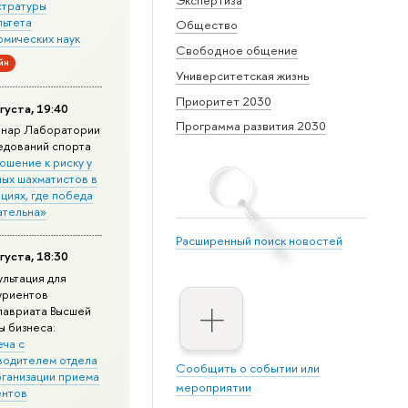
стратуры
льтета
Общество
омических наук
Свободное общение
йн
Университетская жизнь
Приоритет 2030
густа, 19:40
Программа развития 2030
нар Лаборатории
едований спорта
ошение к риску у
ных шахматистов в
циях, где победа
ательна»
Расширенный поиск новостей
густа, 18:30
ультация для
уриентов
лавриата Высшей
ы бизнеса:
еча с
водителем отдела
Сообщить о событии или
рганизации приема
мероприятии
ентов