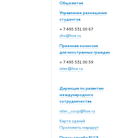
Общежития
Управление размещения
студентов
+ 7 495 531 00 67
sho@hse.ru
Приемная комиссия
для иностранных граждан
+ 7 495 531 00 59
inter@hse.ru
Дирекция по развитию
международного
сотрудничества
inter_coop@hse.ru
Карта зданий
Проложить маршрут
Пресс-служба ВШЭ