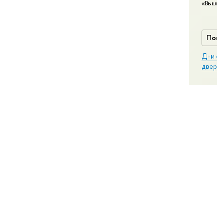
«Выш
По
Дни 
двер