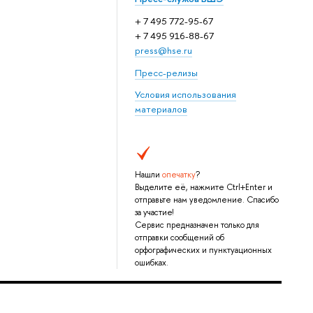
+ 7 495 772-95-67
+ 7 495 916-88-67
press@hse.ru
Пресс-релизы
Условия использования
материалов
Нашли
опечатку
?
Выделите её, нажмите Ctrl+Enter и
отправьте нам уведомление. Спасибо
за участие!
Сервис предназначен только для
отправки сообщений об
орфографических и пунктуационных
ошибках.