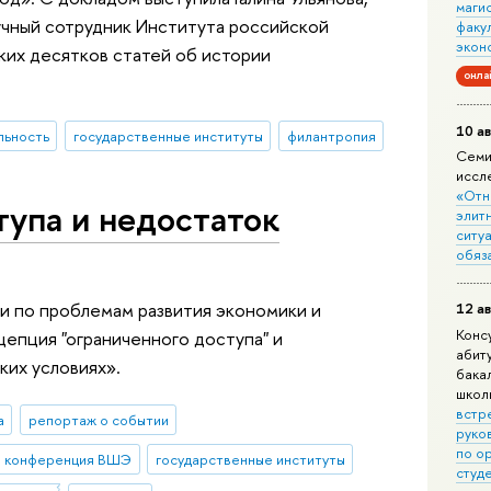
маги
учный сотрудник Института российской
факу
экон
ьких десятков статей об истории
онла
10 ав
льность
государственные институты
филантропия
Семи
иссл
«Отн
упа и недостаток
элит
ситуа
обяз
ии по проблемам развития экономики и
12 ав
Конс
цепция "ограниченного доступа" и
абит
ких условиях».
бака
школ
встр
а
репортаж о событии
руко
по о
я конференция ВШЭ
государственные институты
студ