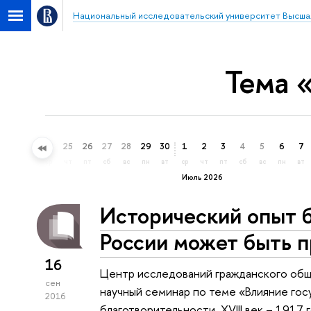
Национальный исследовательский университет Высша
Тема 
22
23
24
25
26
27
28
29
30
1
2
3
4
5
6
7
пн
вт
ср
чт
пт
сб
вс
пн
вт
ср
чт
пт
сб
вс
пн
вт
Июль 2026
Исторический опыт 
России может быть 
16
Центр исследований гражданского общ
сен
научный семинар по теме «Влияние гос
2016
благотворительности, XVIII век – 1917 