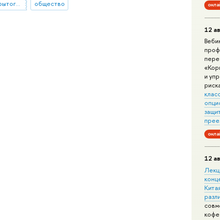
концепция ограниченного и открытого доступа
общество
онла
12 ав
Веби
проф
пере
«Кор
и уп
риск
клас
опци
защит
прее
онла
12 ав
Лекц
конц
Китая
разл
совм
кофе