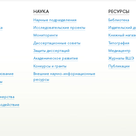
НАУКА
РЕСУРСЫ
Научные подразделения
Библиотека
ка
Исследовательские проекты
Издательский 
Мониторинги
Книжный магаз
Диссертационные советы
Типография
Защиты диссертаций
Медиацентр
Академическое развитие
Журналы ВШЭ
Конкурсы и гранты
Публикации
зование
Внешние научно-информационные
ресурсы
ры
Э
нерства
модействие