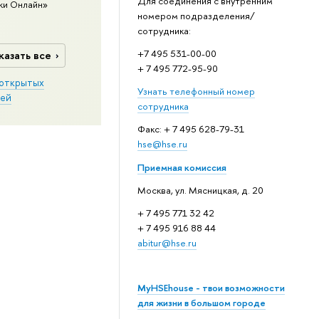
Для соединения с внутренним
ки Онлайн»
номером подразделения/
сотрудника:
+7 495 531-00-00
казать все
+ 7 495 772-95-90
открытых
Узнать телефонный номер
ей
сотрудника
Факс: + 7 495 628-79-31
hse@hse.ru
Приемная комиссия
Москва, ул. Мясницкая, д. 20
+ 7 495 771 32 42
+ 7 495 916 88 44
abitur@hse.ru
MyHSEhouse - твои возможности
для жизни в большом городе