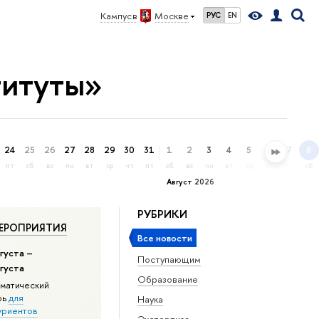
Кампус в
Москве
РУС
EN
титуты»
24
25
26
27
28
29
30
31
1
2
3
4
5
6
7
8
пт
сб
вс
пн
вт
ср
чт
пт
сб
вс
пн
вт
ср
чт
пт
сб
Август 2026
РУБРИКИ
ЕРОПРИЯТИЯ
Все новости
густа –
Поступающим
вгуста
Образование
матический
рь
для
Наука
уриентов
Экспертиза