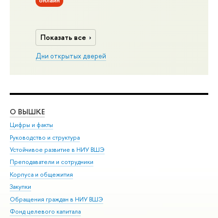
онлайн
Показать все
Дни открытых дверей
О ВЫШКЕ
ОБ
Цифры и факты
Ли
Руководство и структура
Дов
Устойчивое развитие в НИУ ВШЭ
Ол
Преподаватели и сотрудники
При
Корпуса и общежития
Вы
Закупки
При
Обращения граждан в НИУ ВШЭ
Ас
Фонд целевого капитала
До