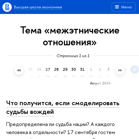
Высшая школа экономики
Меню
Тема «межэтнические
отношения»
Страница 1 из 1
22
23
24
25
26
27
28
29
30
31
1
2
3
4
5
6
ср
чт
пт
сб
вс
пн
вт
ср
чт
пт
сб
вс
пн
вт
ср
чт
Август 2026
Что получится, если смоделировать
судьбы вождей
Предопределена ли судьба нации? А каждого
человека в отдельности? 17 сентября гостем