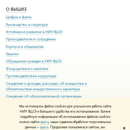
О ВЫШКЕ
ОБ
Цифры и факты
Ли
Руководство и структура
Дов
Устойчивое развитие в НИУ ВШЭ
Ол
Преподаватели и сотрудники
При
Корпуса и общежития
Вы
Закупки
При
Обращения граждан в НИУ ВШЭ
Ас
Фонд целевого капитала
До
Противодействие коррупции
Цен
Сведения о доходах, расходах, об имуществе и
Би
обязательствах имущественного характера
Об
Сведения об образовательной организации
Обр
Людям с ограниченными возможностями здоровья
Мы используем файлы cookies для улучшения работы сайта
Единая платежная страница
НИУ ВШЭ и большего удобства его использования. Более
подробную информацию об использовании файлов cookies
Работа в Вышке
можно найти
здесь
, наши правила обработки персональных
данных –
здесь
. Продолжая пользоваться сайтом, вы
✖