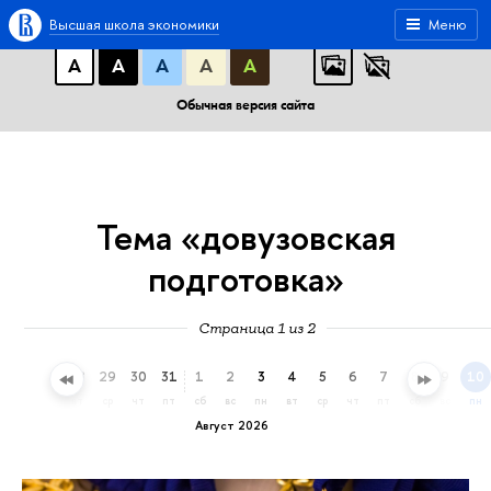
A
A
A
АБВ
АБВ
АБВ
Высшая школа экономики
Меню
А
А
А
А
А
Обычная версия сайта
Тема «довузовская
подготовка»
Страница 1 из 2
26
27
28
29
30
31
1
2
3
4
5
6
7
8
9
10
вс
пн
вт
ср
чт
пт
сб
вс
пн
вт
ср
чт
пт
сб
вс
пн
Август 2026