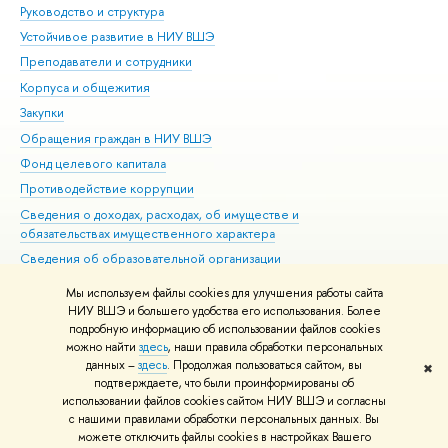
Руководство и структура
Дов
Устойчивое развитие в НИУ ВШЭ
Ол
Преподаватели и сотрудники
При
Корпуса и общежития
Вы
Закупки
При
Обращения граждан в НИУ ВШЭ
Ас
Фонд целевого капитала
До
Противодействие коррупции
Цен
Сведения о доходах, расходах, об имуществе и
Би
обязательствах имущественного характера
Об
Сведения об образовательной организации
Обр
Людям с ограниченными возможностями здоровья
Мы используем файлы cookies для улучшения работы сайта
Единая платежная страница
НИУ ВШЭ и большего удобства его использования. Более
подробную информацию об использовании файлов cookies
Работа в Вышке
можно найти
здесь
, наши правила обработки персональных
данных –
здесь
. Продолжая пользоваться сайтом, вы
✖
Редактору
подтверждаете, что были проинформированы об
© НИУ ВШЭ 1993–2026
Адреса и контакты
Условия использования
использовании файлов cookies сайтом НИУ ВШЭ и согласны
с нашими правилами обработки персональных данных. Вы
материалов
Политика конфиденциальности
Карта сайта
можете отключить файлы cookies в настройках Вашего
Шрифты HSE Sans и HSE Slab разработаны в
Школе дизайна НИУ ВШЭ