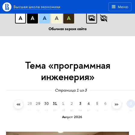
A
A
A
АБВ
АБВ
АБВ
Высшая школа экономики
Меню
А
А
А
А
А
Обычная версия сайта
Тема «программная
инженерия»
Страница 1 из 3
25
26
27
28
29
30
31
1
2
3
4
5
6
7
8
9
сб
вс
пн
вт
ср
чт
пт
сб
вс
пн
вт
ср
чт
пт
сб
вс
Август 2026