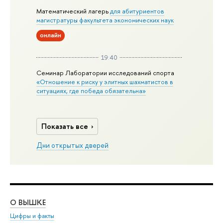
Математический лагерь
для абитуриентов
магистратуры факультета экономических наук
онлайн
19:40
Семинар Лаборатории исследований спорта
«Отношение к риску у элитных шахматистов в
ситуациях, где победа обязательна»
Показать все
Дни открытых дверей
О ВЫШКЕ
ОБ
Цифры и факты
Ли