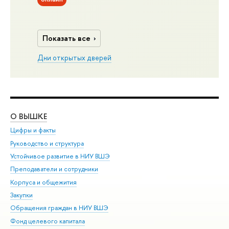
Показать все
Дни открытых дверей
О ВЫШКЕ
ОБ
Цифры и факты
Ли
Руководство и структура
Дов
Устойчивое развитие в НИУ ВШЭ
Ол
Преподаватели и сотрудники
При
Корпуса и общежития
Вы
Закупки
При
Обращения граждан в НИУ ВШЭ
Ас
Фонд целевого капитала
До