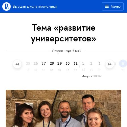
Высшая школа экономики
Меню
Тема «развитие
университетов»
Страница 1 из 1
22
23
24
25
26
27
28
29
30
31
1
2
3
4
5
6
ср
чт
пт
сб
вс
пн
вт
ср
чт
пт
сб
вс
пн
вт
ср
чт
Август 2026