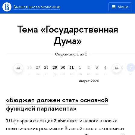
Высшая школа экономики
Меню
Тема «Государственная
Дума»
Страница 1 из 1
23
24
25
26
27
28
29
30
31
1
2
3
4
5
6
7
чт
пт
сб
вс
пн
вт
ср
чт
пт
сб
вс
пн
вт
ср
чт
пт
Август 2026
«Бюджет должен стать основной
функцией парламента»
10 февраля с лекцией «Бюджет и налоги в новых
политических реалиях» в Высшей школе экономики