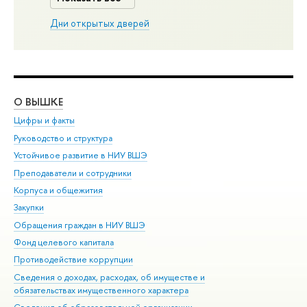
Дни открытых дверей
О ВЫШКЕ
ОБ
Цифры и факты
Ли
Руководство и структура
Дов
Устойчивое развитие в НИУ ВШЭ
Ол
Преподаватели и сотрудники
При
Корпуса и общежития
Вы
Закупки
При
Обращения граждан в НИУ ВШЭ
Ас
Фонд целевого капитала
До
Противодействие коррупции
Цен
Сведения о доходах, расходах, об имуществе и
Би
обязательствах имущественного характера
Об