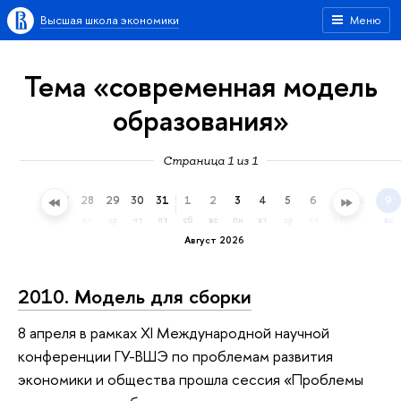
Высшая школа экономики
Меню
Тема «современная модель
образования»
Страница 1 из 1
25
26
27
28
29
30
31
1
2
3
4
5
6
7
8
9
сб
вс
пн
вт
ср
чт
пт
сб
вс
пн
вт
ср
чт
пт
сб
вс
Август 2026
2010. Модель для сборки
8 апреля в рамках XI Международной научной
конференции ГУ-ВШЭ по проблемам развития
экономики и общества прошла сессия «Проблемы