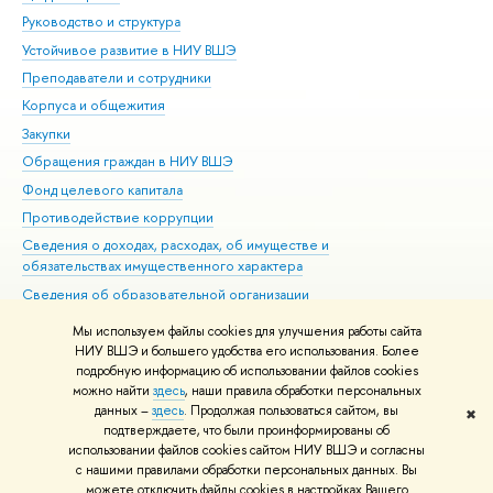
Руководство и структура
Дов
Устойчивое развитие в НИУ ВШЭ
Ол
Преподаватели и сотрудники
При
Корпуса и общежития
Вы
Закупки
При
Обращения граждан в НИУ ВШЭ
Ас
Фонд целевого капитала
До
Противодействие коррупции
Цен
Сведения о доходах, расходах, об имуществе и
Би
обязательствах имущественного характера
Об
Сведения об образовательной организации
Обр
Людям с ограниченными возможностями здоровья
Мы используем файлы cookies для улучшения работы сайта
Единая платежная страница
НИУ ВШЭ и большего удобства его использования. Более
подробную информацию об использовании файлов cookies
Работа в Вышке
можно найти
здесь
, наши правила обработки персональных
данных –
здесь
. Продолжая пользоваться сайтом, вы
✖
Редактору
подтверждаете, что были проинформированы об
© НИУ ВШЭ 1993–2026
Адреса и контакты
Условия использования
использовании файлов cookies сайтом НИУ ВШЭ и согласны
с нашими правилами обработки персональных данных. Вы
материалов
Политика конфиденциальности
Карта сайта
можете отключить файлы cookies в настройках Вашего
Шрифты HSE Sans и HSE Slab разработаны в
Школе дизайна НИУ ВШЭ