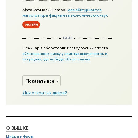
Математический лагерь
для абитуриентов
магистратуры факультета экономических наук
онлайн
19:40
Семинар Лаборатории исследований спорта
«Отношение к риску у элитных шахматистов в
ситуациях, где победа обязательна»
Показать все
Дни открытых дверей
О ВЫШКЕ
ОБ
Цифры и факты
Ли