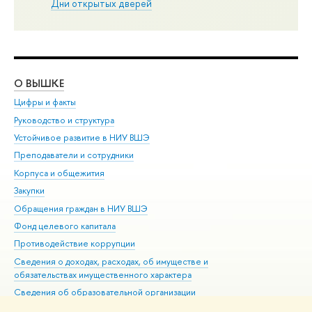
Дни открытых дверей
О ВЫШКЕ
ОБ
Цифры и факты
Ли
Руководство и структура
Дов
Устойчивое развитие в НИУ ВШЭ
Ол
Преподаватели и сотрудники
При
Корпуса и общежития
Вы
Закупки
При
Обращения граждан в НИУ ВШЭ
Ас
Фонд целевого капитала
До
Противодействие коррупции
Цен
Сведения о доходах, расходах, об имуществе и
Би
обязательствах имущественного характера
Об
Сведения об образовательной организации
Обр
Людям с ограниченными возможностями здоровья