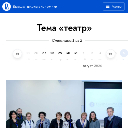
Высшая школа экономики
Меню
Тема «театр»
Страница 1 из 2
22
23
24
25
26
27
28
29
30
31
1
2
3
4
5
6
ср
чт
пт
сб
вс
пн
вт
ср
чт
пт
сб
вс
пн
вт
ср
чт
Август 2026