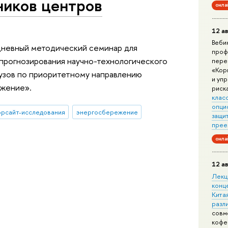
ников центров
онла
12 ав
Веби
хдневный методический семинар для
проф
 прогнозирования научно-технологического
пере
«Кор
вузов по приоритетному направлению
и уп
жение».
риск
клас
опци
рсайт-исследования
энергосбережение
защит
прее
онла
12 ав
Лекц
конц
Китая
разл
совм
кофе