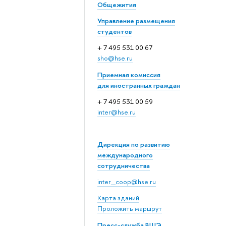
Общежития
Управление размещения
студентов
+ 7 495 531 00 67
sho@hse.ru
Приемная комиссия
для иностранных граждан
+ 7 495 531 00 59
inter@hse.ru
Дирекция по развитию
международного
сотрудничества
inter_coop@hse.ru
Карта зданий
Проложить маршрут
Пресс-служба ВШЭ