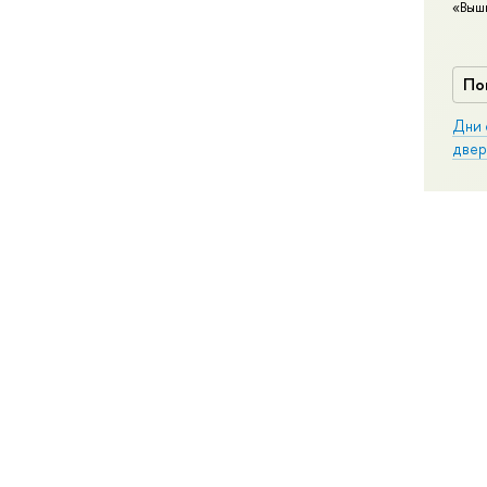
«Выш
По
Дни 
двер