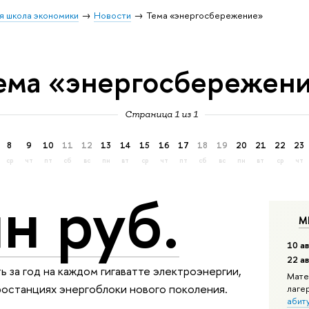
я школа экономики
Новости
Тема «энергосбережение»
ема «энергосбережен
Страница 1 из 1
8
9
10
11
12
13
14
15
16
17
18
19
20
21
22
23
ср
чт
пт
сб
вс
пн
вт
ср
чт
пт
сб
вс
пн
вт
ср
чт
н руб.
М
10 ав
22 а
 за год на каждом гигаватте электроэнергии,
Мате
ростанциях энергоблоки нового поколения.
лаге
абит