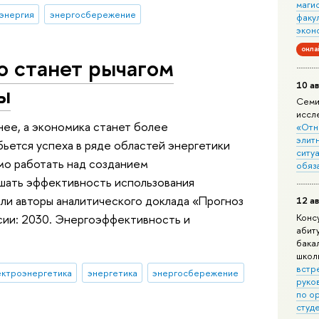
маги
энергия
энергосбережение
факу
экон
онла
о станет рычагом
10 ав
ы
Семи
иссл
ее, а экономика станет более
«Отн
элит
ьется успеха в ряде областей энергетики
ситуа
мо работать над созданием
обяз
шать эффективность использования
ли авторы аналитического доклада «Прогноз
12 ав
Конс
сии: 2030. Энергоэффективность и
абит
бака
школ
встр
ектроэнергетика
энергетика
энергосбережение
руко
по о
студ