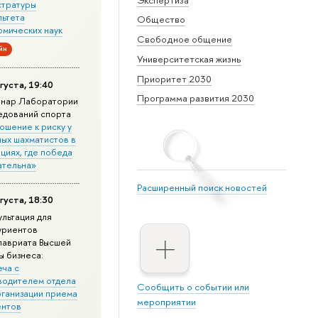
стратуры
льтета
Общество
омических наук
Свободное общение
йн
Университетская жизнь
Приоритет 2030
густа, 19:40
Программа развития 2030
нар Лаборатории
едований спорта
ошение к риску у
ных шахматистов в
циях, где победа
ательна»
Расширенный поиск новостей
густа, 18:30
ультация для
уриентов
лавриата Высшей
ы бизнеса:
еча с
водителем отдела
Сообщить о событии или
рганизации приема
мероприятии
ентов