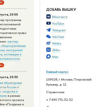
йн
ДОБАВЬ ВЫШКУ
густа, 19:00
ВКонтакте
нар программы
YouTube
ессиональной
подготовки
Telegram
поративное право
WeChat
равление
ами»:
мастер-
Weibo
с «Корпоративные
Zhihu
оны: инструмент
ы, мотивации и
Max
мственности»
йн
Главный корпус
густа, 19:30
109028, г. Москва, Покровский
ия «Культурные
бульвар, д. 11
епты России и
: сходства и
Справочная:
ичия»
в рамках
+ 7 495 771-32-32
естного проекта
йни «Полдень» и