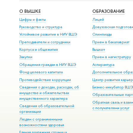
О ВЫШКЕ
ОБРАЗОВАНИЕ
Цифры и факты
Лицей
Руководство и структура
Довузовская подготов
Устойчивое развитие в НИУ ВШЭ
Олимпиады
Преподаватели и сотрудники
Прием в бакалавриат
Корпуса и общежития
Вышка+
Закупки
Прием в магистратуру
Обращения граждан в НИУ ВШЭ
Аспирантура
Фонд целевого капитала
Дополнительное обра
Противодействие коррупции
Центр развития карье
Сведения о доходах, расходах, об
Бизнес-инкубатор ВШ
имуществе и обязательствах
Образовательные парт
имущественного характера
Обратная связь и взаи
Сведения об образовательной
с получателями услуг
организации
Людям с ограниченными
возможностями здоровья
Единая платежная страница