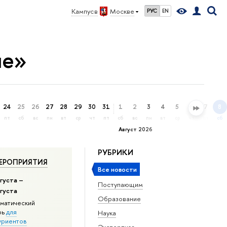
Кампус в
Москве
РУС
EN
ие»
24
25
26
27
28
29
30
31
1
2
3
4
5
6
7
8
пт
сб
вс
пн
вт
ср
чт
пт
сб
вс
пн
вт
ср
чт
пт
сб
Август 2026
РУБРИКИ
ЕРОПРИЯТИЯ
Все новости
густа –
Поступающим
вгуста
Образование
матический
рь
для
Наука
уриентов
Экспертиза