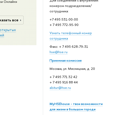
Для соединения с внутренним
ки Онлайн»
номером подразделения/
сотрудника:
+7 495 531-00-00
казать все
+ 7 495 772-95-90
открытых
Узнать телефонный номер
ей
сотрудника
Факс: + 7 495 628-79-31
hse@hse.ru
Приемная комиссия
Москва, ул. Мясницкая, д. 20
+ 7 495 771 32 42
+ 7 495 916 88 44
abitur@hse.ru
MyHSEhouse - твои возможности
для жизни в большом городе