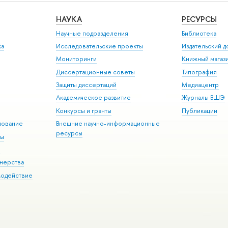
НАУКА
РЕСУРСЫ
Научные подразделения
Библиотека
ка
Исследовательские проекты
Издательский 
Мониторинги
Книжный магаз
Диссертационные советы
Типография
Защиты диссертаций
Медиацентр
Академическое развитие
Журналы ВШЭ
Конкурсы и гранты
Публикации
зование
Внешние научно-информационные
ресурсы
ры
Э
нерства
модействие