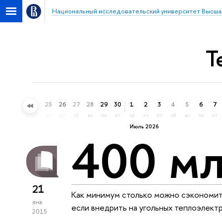
Национальный исследовательский университет Высша
Т
22
23
24
25
26
27
28
29
30
1
2
3
4
5
6
7
пн
вт
ср
чт
пт
сб
вс
пн
вт
ср
чт
пт
сб
вс
пн
вт
Июль 2026
400 мл
21
Как минимум столько можно сэкономить
янв
если внедрить на угольных теплоэлект
2015