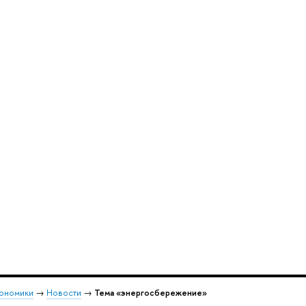
кономики
→
Новости
→
Тема «энергосбережение»