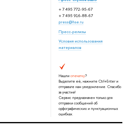
+ 7 495 772-95-67
+ 7 495 916-88-67
press@hse.ru
Пресс-релизы
Условия использования
материалов
Нашли
опечатку
?
Выделите её, нажмите Ctrl+Enter и
отправьте нам уведомление. Спасибо
за участие!
Сервис предназначен только для
отправки сообщений об
орфографических и пунктуационных
ошибках.