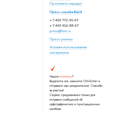
Проложить маршрут
Пресс-служба ВШЭ
+ 7 495 772-95-67
+ 7 495 916-88-67
press@hse.ru
Пресс-релизы
Условия использования
материалов
Нашли
опечатку
?
Выделите её, нажмите Ctrl+Enter и
отправьте нам уведомление. Спасибо
за участие!
Сервис предназначен только для
отправки сообщений об
орфографических и пунктуационных
ошибках.