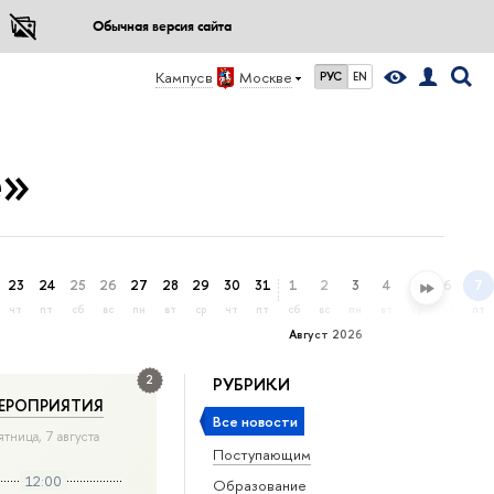
Обычная версия сайта
Кампус в
Москве
РУС
EN
е»
23
24
25
26
27
28
29
30
31
1
2
3
4
5
6
7
чт
пт
сб
вс
пн
вт
ср
чт
пт
сб
вс
пн
вт
ср
чт
пт
Август 2026
2
РУБРИКИ
ЕРОПРИЯТИЯ
Все новости
ятница, 7 августа
Поступающим
12:00
Образование