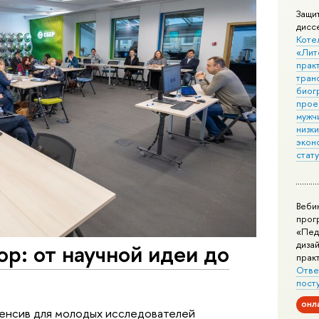
Защи
дисс
Коте
«Лит
практ
тран
биог
прое
мужчи
низк
экон
стат
Веби
прог
«Пед
дизай
ор: от научной идеи до
прак
Отве
пост
онл
тенсив для молодых исследователей