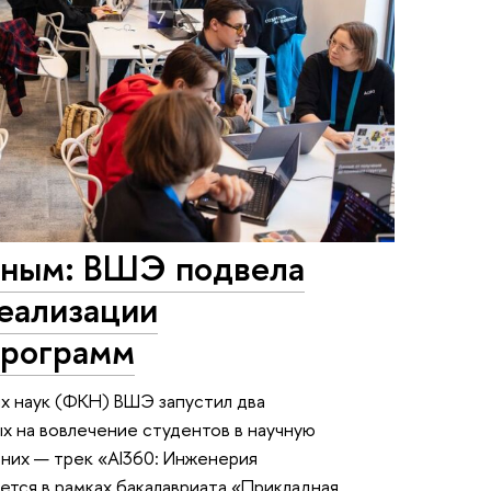
еным: ВШЭ подвела
реализации
программ
х наук (ФКН) ВШЭ запустил два
х на вовлечение студентов в научную
 них — трек «AI360: Инженерия
ется в рамках бакалавриата «Прикладная