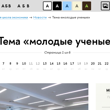
АБВ
АБВ
А
А
А
А
А
я школа экономики
Новости
Тема «молодые ученые»
Тема «молодые учены
Страница 1 из 6
7
8
9
10
11
12
13
14
15
16
17
18
19
20
21
22
вт
ср
чт
пт
сб
вс
пн
вт
ср
чт
пт
сб
вс
пн
вт
ср
М
П