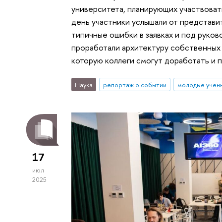
университета, планирующих участвовать
день участники услышали от представи
типичные ошибки в заявках и под руко
проработали архитектуру собственных п
которую коллеги смогут доработать и 
Наука
репортаж о событии
молодые учен
17
июл
2025