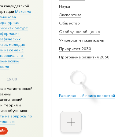
та кандидатской
Наука
ертации
Максима
Экспертиза
льникова
ературные
Общество
ики как ресурс
Свободное общение
сформации
рафических
Университетская жизнь
ктов молодых
Приоритет 2030
н из семей с
им социально-
Программа развития 2030
омическим
усом»
19:00
нар магистерской
раммы
Расширенный поиск новостей
агогический
н: теория и
тика обучения»:
ты на вопросы по
уплению
айн