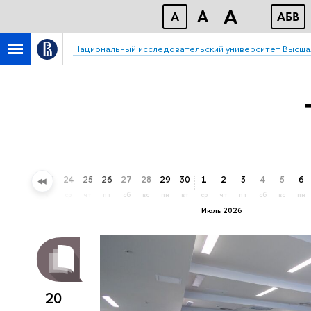
A
A
A
АБВ
Национальный исследовательский университет Высша
21
22
23
24
25
26
27
28
29
30
1
2
3
4
5
6
вс
пн
вт
ср
чт
пт
сб
вс
пн
вт
ср
чт
пт
сб
вс
пн
Июль 2026
20