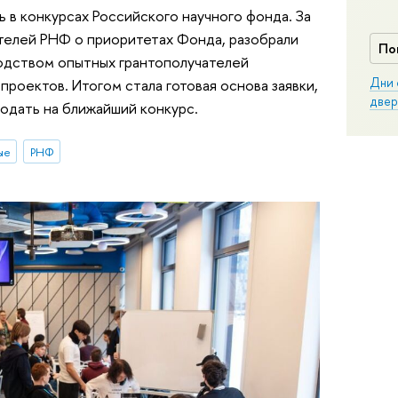
 в конкурсах Российского научного фонда. За
телей РНФ о приоритетах Фонда, разобрали
По
водством опытных грантополучателей
Дни 
роектов. Итогом стала готовая основа заявки,
двер
подать на ближайший конкурс.
ые
РНФ