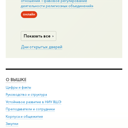
отношения. Правовое регулирование
деятельности религиозных объединений»
онлайн
Показать все
Дни открытых дверей
О ВЫШКЕ
ОБ
Цифры и факты
Ли
Руководство и структура
Дов
Устойчивое развитие в НИУ ВШЭ
Ол
Преподаватели и сотрудники
При
Корпуса и общежития
Вы
Закупки
При