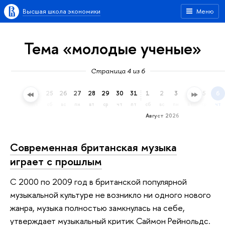
Высшая школа экономики
Меню
Тема «молодые ученые»
Страница 4 из 6
22
23
24
25
26
27
28
29
30
31
1
2
3
4
5
6
ср
чт
пт
сб
вс
пн
вт
ср
чт
пт
сб
вс
пн
вт
ср
чт
Август 2026
Современная британская музыка
играет с прошлым
С 2000 по 2009 год в британской популярной
музыкальной культуре не возникло ни одного нового
жанра, музыка полностью замкнулась на себе,
утверждает музыкальный критик Саймон Рейнольдс.