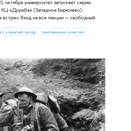
21 октября университет запускает серию
е КЦ «Дружба» (Западное Бирюлево).
х встреч. Вход на все лекции — свободный.
ет, открытый городу
приглашение к участию