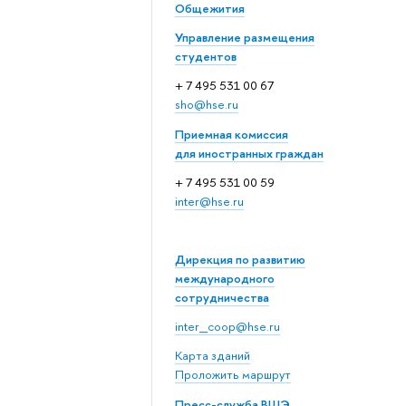
Общежития
Управление размещения
студентов
+ 7 495 531 00 67
sho@hse.ru
Приемная комиссия
для иностранных граждан
+ 7 495 531 00 59
inter@hse.ru
Дирекция по развитию
международного
сотрудничества
inter_coop@hse.ru
Карта зданий
Проложить маршрут
Пресс-служба ВШЭ