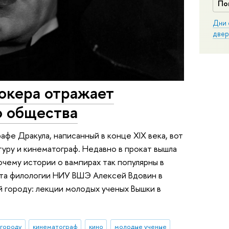
По
Дни 
двер
окера отражает
о общества
фе Дракула, написанный в конце XIX века, вот
туру и кинематограф. Недавно в прокат вышла
очему истории о вампирах так популярны в
ета филологии НИУ ВШЭ Алексей Вдовин в
й городу: лекции молодых ученых Вышки в
 городу
кинематограф
кино
молодые ученые