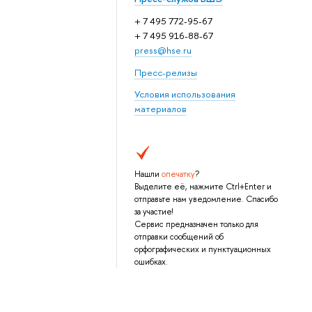
+ 7 495 772-95-67
+ 7 495 916-88-67
press@hse.ru
Пресс-релизы
Условия использования
материалов
Нашли
опечатку
?
Выделите её, нажмите Ctrl+Enter и
отправьте нам уведомление. Спасибо
за участие!
Сервис предназначен только для
отправки сообщений об
орфографических и пунктуационных
ошибках.