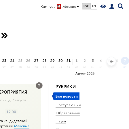
Кампус в
Москве
РУС
EN
е»
23
24
25
26
27
28
29
30
31
1
2
3
4
5
6
7
чт
пт
сб
вс
пн
вт
ср
чт
пт
сб
вс
пн
вт
ср
чт
пт
Август 2026
2
РУБРИКИ
ЕРОПРИЯТИЯ
Все новости
ятница, 7 августа
Поступающим
12:00
Образование
та кандидатской
Наука
ертации
Максима
Экспертиза