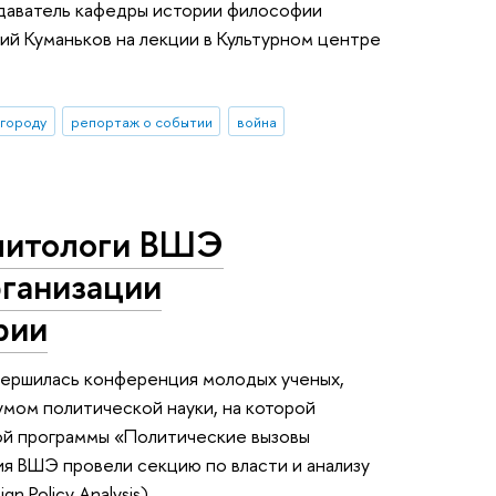
одаватель кафедры истории философии
й Куманьков на лекции в Культурном центре
 городу
репортаж о событии
война
литологи ВШЭ
рганизации
рии
вершилась конференция молодых ученых,
мом политической науки, на которой
ой программы «Политические вызовы
я ВШЭ провели секцию по власти и анализу
gn Policy Analysis).