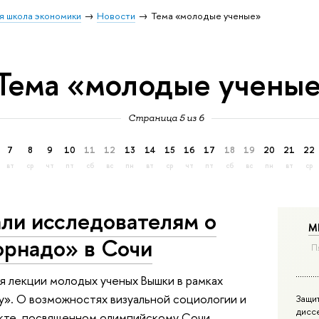
я школа экономики
Новости
Тема «молодые ученые»
Тема «молодые учены
Страница 5 из 6
7
8
9
10
11
12
13
14
15
16
17
18
19
20
21
22
вт
ср
чт
пт
сб
вс
пн
вт
ср
чт
пт
сб
вс
пн
вт
ср
али исследователям о
М
орнадо» в Сочи
П
я лекции молодых ученых Вышки в рамках
у». О возможностях визуальной социологии и
Защи
дисс
кте, посвященном олимпийскому Сочи,