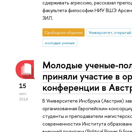
сдерживать агрессию, рассказал преп
факультета философии НИУ ВШЭ Арсени
ЗИЛ.
Свободное общение
Университет, открытый
молодые ученые
Молодые ученые-по
приняли участие в о
конференции в Авст
15
июл
2014
В Университете Инсбрука (Австрия) за
организованная Европейским консорциу
студенты и преподаватели магистерск
современности» Института образовани
внешней политики (Political Power & Forei