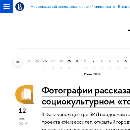
Национальный исследовательский университет Высша
21
22
23
24
25
26
27
28
29
30
1
2
3
4
5
6
вс
пн
вт
ср
чт
пт
сб
вс
пн
вт
ср
чт
пт
сб
вс
пн
Июль 2026
Фотографии рассказ
социокультурном «т
12
В Культурном центре ЗИЛ продолжаютс
янв
проекта «Университет, открытый город
2015
многолетнем исследовательском прое