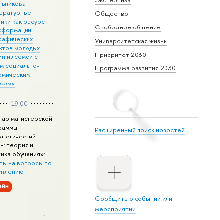
льникова
ературные
Общество
ики как ресурс
Свободное общение
сформации
рафических
Университетская жизнь
ктов молодых
Приоритет 2030
н из семей с
им социально-
Программа развития 2030
омическим
усом»
19:00
нар магистерской
раммы
Расширенный поиск новостей
агогический
н: теория и
тика обучения»:
ты на вопросы по
уплению
айн
Сообщить о событии или
мероприятии