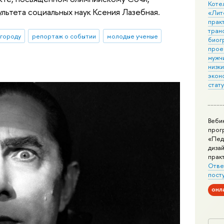
Коте
ультета социальных наук Ксения Лазебная.
«Лит
практ
тран
 городу
репортаж о событии
молодые ученые
биог
прое
мужчи
низк
экон
стат
Веби
прог
«Пед
дизай
прак
Отве
пост
онл