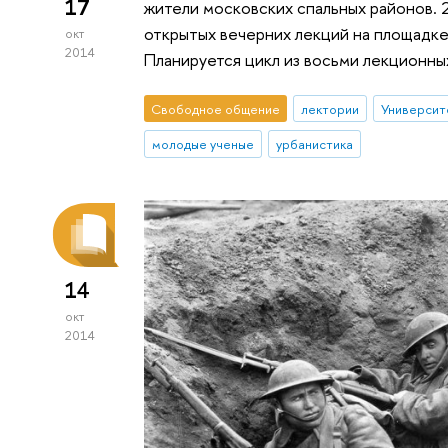
17
жители московских спальных районов. 
открытых вечерних лекций на площадк
окт
2014
Планируется цикл из восьми лекционны
Свободное общение
лектории
Университ
молодые ученые
урбанистика
14
окт
2014