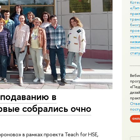
Коте
«Лит
практ
тран
биог
прое
мужчи
низк
экон
стат
Веби
прог
«Пед
дизай
еподаванию в
прак
Отве
рвые собрались очно
пост
онл
оново» в рамках проекта Teach for HSE,