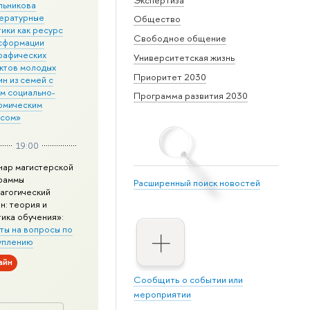
льникова
ературные
Общество
ики как ресурс
Свободное общение
сформации
рафических
Университетская жизнь
ктов молодых
Приоритет 2030
н из семей с
им социально-
Программа развития 2030
омическим
усом»
19:00
нар магистерской
раммы
Расширенный поиск новостей
агогический
н: теория и
тика обучения»:
ты на вопросы по
уплению
айн
Сообщить о событии или
мероприятии