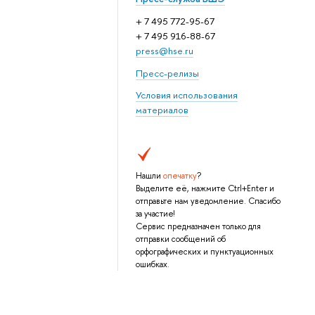
+ 7 495 772-95-67
+ 7 495 916-88-67
press@hse.ru
Пресс-релизы
Условия использования
материалов
Нашли
опечатку
?
Выделите её, нажмите Ctrl+Enter и
отправьте нам уведомление. Спасибо
за участие!
Сервис предназначен только для
отправки сообщений об
орфографических и пунктуационных
ошибках.