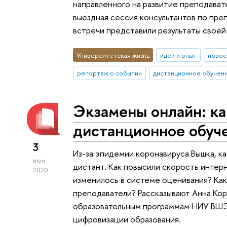
направленного на развитие преподават
выездная сессия консультантов по пре
встречи представили результаты своей
Университетская жизнь
идеи и опыт
новое
репортаж о событии
дистанционное обучен
Экзамены онлайн: ка
дистанционное обуч
3
Из-за эпидемии коронавируса Вышка, ка
июн
дистант. Как повысили скорость инте
2020
изменилось в системе оценивания? Ка
преподаватели? Рассказывают Анна Ко
образовательным программам НИУ ВШЭ,
цифровизации образования.