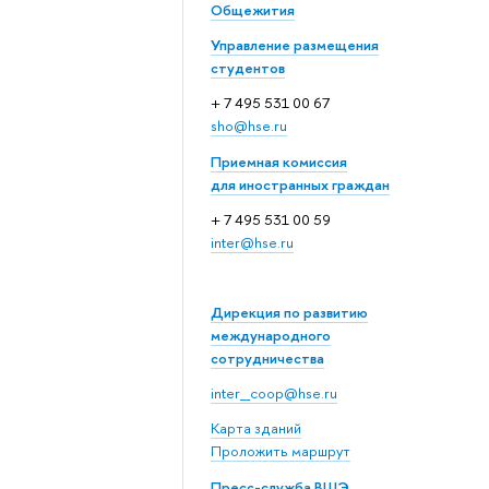
Общежития
Управление размещения
студентов
+ 7 495 531 00 67
sho@hse.ru
Приемная комиссия
для иностранных граждан
+ 7 495 531 00 59
inter@hse.ru
Дирекция по развитию
международного
сотрудничества
inter_coop@hse.ru
Карта зданий
Проложить маршрут
Пресс-служба ВШЭ