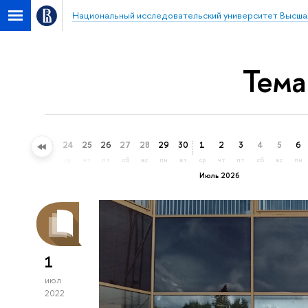
Национальный исследовательский университет Высша
Тема
21
22
23
24
25
26
27
28
29
30
1
2
3
4
5
6
вс
пн
вт
ср
чт
пт
сб
вс
пн
вт
ср
чт
пт
сб
вс
пн
Июль 2026
1
июл
2022