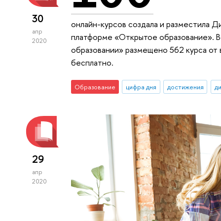
30
онлайн-курсов создала и разместила 
апр
платформе «Открытое образование». В
2020
образовании» размещено 562 курса от 
бесплатно.
Образование
цифра дня
достижения
д
29
апр
2020