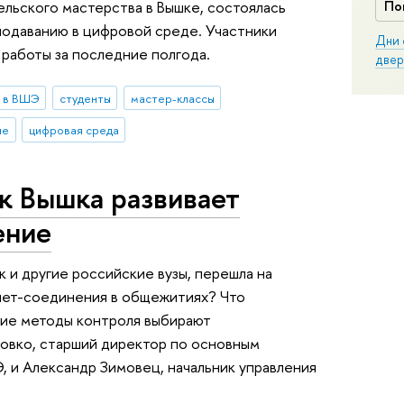
ельского мастерства в Вышке, состоялась
По
подаванию в цифровой среде. Участники
Дни 
 работы за последние полгода.
двер
 в ВШЭ
студенты
мастер-классы
ие
цифровая среда
к Вышка развивает
ение
к и другие российские вузы, перешла на
рнет-соединения в общежитиях? Что
кие методы контроля выбирают
ровко, старший директор по основным
 и Александр Зимовец, начальник управления