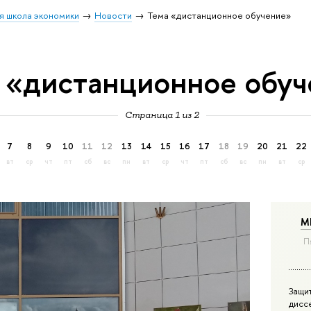
я школа экономики
Новости
Тема «дистанционное обучение»
 «дистанционное обу
Страница 1 из 2
7
8
9
10
11
12
13
14
15
16
17
18
19
20
21
22
вт
ср
чт
пт
сб
вс
пн
вт
ср
чт
пт
сб
вс
пн
вт
ср
М
П
Защи
дисс