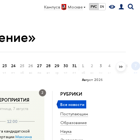
Кампус в
Москве
РУС
EN
чение»
23
24
25
26
27
28
29
30
31
1
2
3
4
5
6
7
чт
пт
сб
вс
пн
вт
ср
чт
пт
сб
вс
пн
вт
ср
чт
пт
Август 2026
2
РУБРИКИ
ЕРОПРИЯТИЯ
Все новости
ятница, 7 августа
Поступающим
12:00
Образование
та кандидатской
Наука
ертации
Максима
Экспертиза