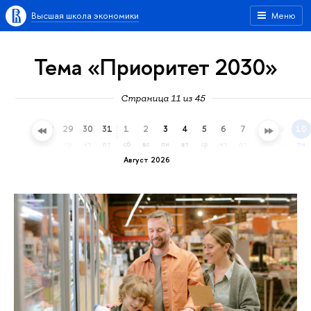
Высшая школа экономики
Меню
Тема «Приоритет 2030»
Страница 11 из 45
26
27
28
29
30
31
1
2
3
4
5
6
7
8
9
10
вс
пн
вт
ср
чт
пт
сб
вс
пн
вт
ср
чт
пт
сб
вс
пн
Август 2026