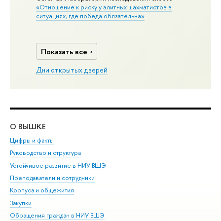
«Отношение к риску у элитных шахматистов в
ситуациях, где победа обязательна»
Показать все
Дни открытых дверей
О ВЫШКЕ
ОБ
Цифры и факты
Ли
Руководство и структура
Дов
Устойчивое развитие в НИУ ВШЭ
Ол
Преподаватели и сотрудники
При
Корпуса и общежития
Вы
Закупки
При
Обращения граждан в НИУ ВШЭ
Ас