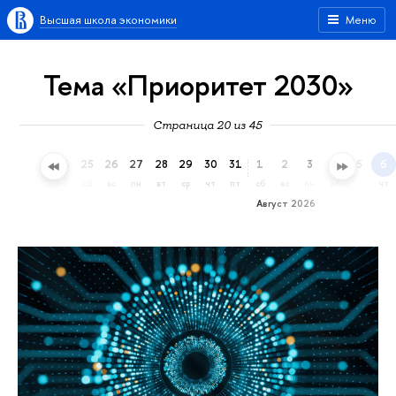
Высшая школа экономики
Меню
Тема «Приоритет 2030»
Страница 20 из 45
22
23
24
25
26
27
28
29
30
31
1
2
3
4
5
6
ср
чт
пт
сб
вс
пн
вт
ср
чт
пт
сб
вс
пн
вт
ср
чт
Август 2026