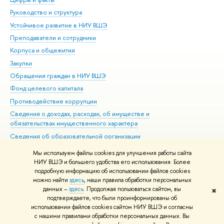
Руководство и структура
Дов
Устойчивое развитие в НИУ ВШЭ
Ол
Преподаватели и сотрудники
При
Корпуса и общежития
Вы
Закупки
При
Обращения граждан в НИУ ВШЭ
Ас
Фонд целевого капитала
До
Противодействие коррупции
Цен
Сведения о доходах, расходах, об имуществе и
Би
обязательствах имущественного характера
Об
Сведения об образовательной организации
Обр
Людям с ограниченными возможностями здоровья
Мы используем файлы cookies для улучшения работы сайта
Единая платежная страница
НИУ ВШЭ и большего удобства его использования. Более
подробную информацию об использовании файлов cookies
Работа в Вышке
можно найти
здесь
, наши правила обработки персональных
данных –
здесь
. Продолжая пользоваться сайтом, вы
✖
Редактору
подтверждаете, что были проинформированы об
© НИУ ВШЭ 1993–2026
Адреса и контакты
Условия использования
использовании файлов cookies сайтом НИУ ВШЭ и согласны
с нашими правилами обработки персональных данных. Вы
материалов
Политика конфиденциальности
Карта сайта