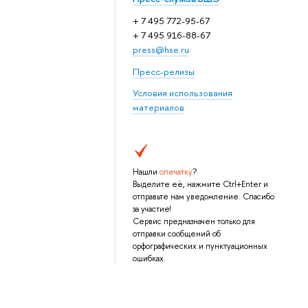
+ 7 495 772-95-67
+ 7 495 916-88-67
press@hse.ru
Пресс-релизы
Условия использования
материалов
Нашли
опечатку
?
Выделите её, нажмите Ctrl+Enter и
отправьте нам уведомление. Спасибо
за участие!
Сервис предназначен только для
отправки сообщений об
орфографических и пунктуационных
ошибках.