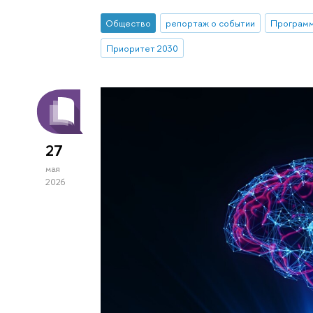
Общество
репортаж о событии
Программ
Приоритет 2030
27
мая
2026