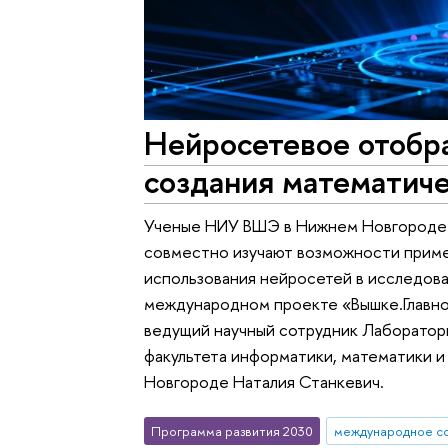
Нейросетевое отобр
создания математич
Ученые НИУ ВШЭ в Нижнем Новгороде и
совместно изучают возможности прим
использования нейросетей в исследов
международном проекте «Вышке.Главно
ведущий научный сотрудник Лаборатор
факультета информатики, математики 
Новгороде Наталия Станкевич.
Программа развития 2030
международное с