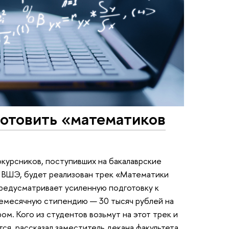
отовить «математиков
курсников, поступивших на бакалаврские
 ВШЭ, будет реализован трек «Математики
редусматривает усиленную подготовку к
емесячную стипендию — 30 тысяч рублей на
ом. Кого из студентов возьмут на этот трек и
ся, рассказал заместитель декана факультета