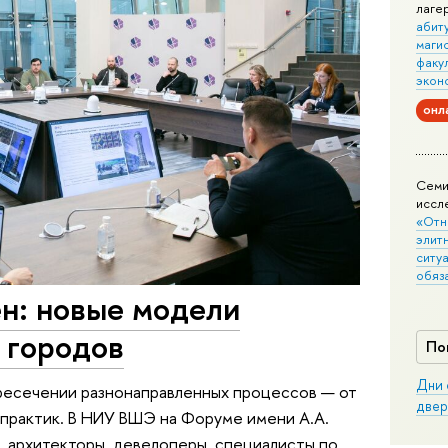
лаге
абит
маги
факу
экон
онл
Семи
иссл
«Отн
элит
ситуа
обяз
н: новые модели
 городов
По
Дни 
ресечении разнонаправленных процессов — от
двер
практик. В НИУ ВШЭ на Форуме имени А.А.
, архитекторы, девелоперы, специалисты по