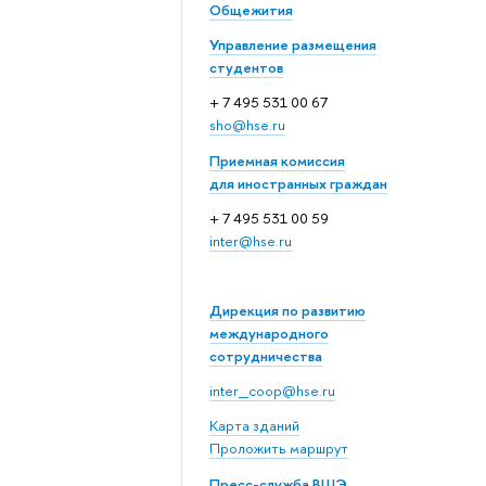
Общежития
Управление размещения
студентов
+ 7 495 531 00 67
sho@hse.ru
Приемная комиссия
для иностранных граждан
+ 7 495 531 00 59
inter@hse.ru
Дирекция по развитию
международного
сотрудничества
inter_coop@hse.ru
Карта зданий
Проложить маршрут
Пресс-служба ВШЭ