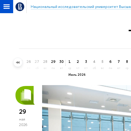
Национальный исследовательский университет Высша
23
24
25
26
27
28
29
30
1
2
3
4
5
6
7
8
вт
ср
чт
пт
сб
вс
пн
вт
ср
чт
пт
сб
вс
пн
вт
ср
Июль 2026
29
мая
2026