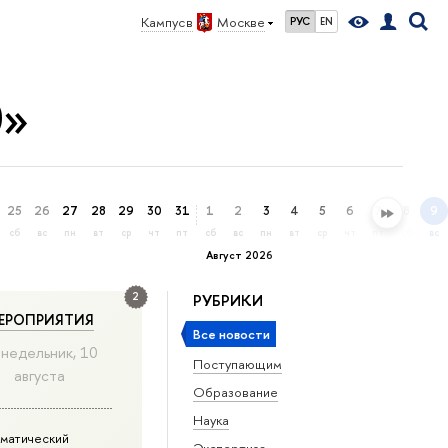
Кампус в
Москве
РУС
EN
0»
25
26
27
28
29
30
31
1
2
3
4
5
6
7
8
9
сб
вс
пн
вт
ср
чт
пт
сб
вс
пн
вт
ср
чт
пт
сб
вс
Август 2026
2
РУБРИКИ
ЕРОПРИЯТИЯ
Все новости
недельник, 10
Поступающим
августа
Образование
Наука
матический
Экспертиза