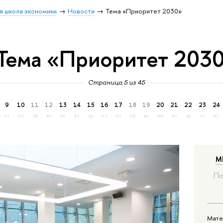
я школа экономики
Новости
Тема «Приоритет 2030»
Тема «Приоритет 203
Страница 5 из 45
9
10
11
12
13
14
15
16
17
18
19
20
21
22
23
24
чт
пт
сб
вс
пн
вт
ср
чт
пт
сб
вс
пн
вт
ср
чт
пт
М
По
Мате