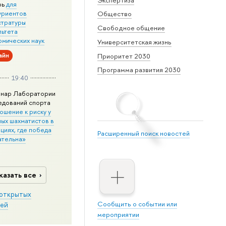
рь
для
уриентов
Общество
стратуры
Свободное общение
льтета
омических наук
Университетская жизнь
айн
Приоритет 2030
Программа развития 2030
19:40
нар Лаборатории
едований спорта
ошение к риску у
ных шахматистов в
циях, где победа
Расширенный поиск новостей
ательна»
казать все
открытых
Сообщить о событии или
ей
мероприятии