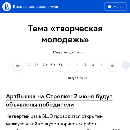
Высшая школа экономики
Меню
Тема «творческая
молодежь»
Страница 1 из 1
24
25
26
27
28
29
30
31
1
2
3
4
5
6
7
8
пт
сб
вс
пн
вт
ср
чт
пт
сб
вс
пн
вт
ср
чт
пт
сб
Август 2026
АртВышка на Стрелке: 2 июня будут
объявлены победители
Четвертый раз в ВШЭ проводится открытый
межвузовский конкурс творческих работ