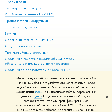
Цифры и факты
Ли
Руководство и структура
Дов
Устойчивое развитие в НИУ ВШЭ
Ол
Преподаватели и сотрудники
При
Корпуса и общежития
Вы
Закупки
При
Обращения граждан в НИУ ВШЭ
Ас
Фонд целевого капитала
До
Противодействие коррупции
Цен
Сведения о доходах, расходах, об имуществе и
Би
обязательствах имущественного характера
Об
Сведения об образовательной организации
Обр
Людям с ограниченными возможностями здоровья
Мы используем файлы cookies для улучшения работы сайта
Единая платежная страница
НИУ ВШЭ и большего удобства его использования. Более
подробную информацию об использовании файлов cookies
Работа в Вышке
можно найти
здесь
, наши правила обработки персональных
данных –
здесь
. Продолжая пользоваться сайтом, вы
✖
Редактору
подтверждаете, что были проинформированы об
© НИУ ВШЭ 1993–2026
Адреса и контакты
Условия использования
использовании файлов cookies сайтом НИУ ВШЭ и согласны
с нашими правилами обработки персональных данных. Вы
материалов
Политика конфиденциальности
Карта сайта