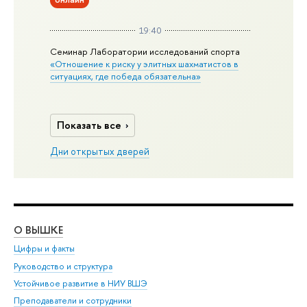
19:40
Семинар Лаборатории исследований спорта
«Отношение к риску у элитных шахматистов в
ситуациях, где победа обязательна»
Показать все
Дни открытых дверей
О ВЫШКЕ
ОБ
Цифры и факты
Ли
Руководство и структура
Дов
Устойчивое развитие в НИУ ВШЭ
Ол
Преподаватели и сотрудники
При