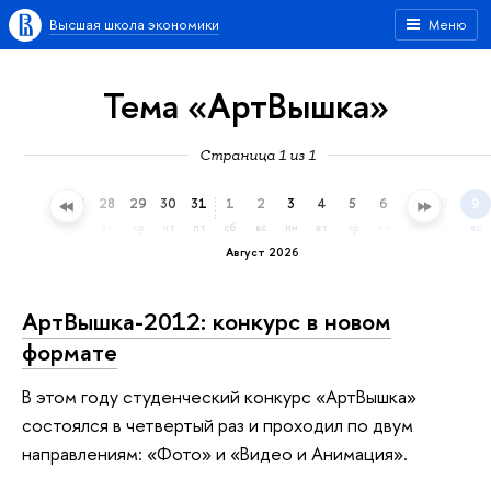
Высшая школа экономики
Меню
Тема «АртВышка»
Страница 1 из 1
25
26
27
28
29
30
31
1
2
3
4
5
6
7
8
9
сб
вс
пн
вт
ср
чт
пт
сб
вс
пн
вт
ср
чт
пт
сб
вс
Август 2026
АртВышка-2012: конкурс в новом
формате
В этом году студенческий конкурс «АртВышка»
состоялся в четвертый раз и проходил по двум
направлениям: «Фото» и «Видео и Анимация».