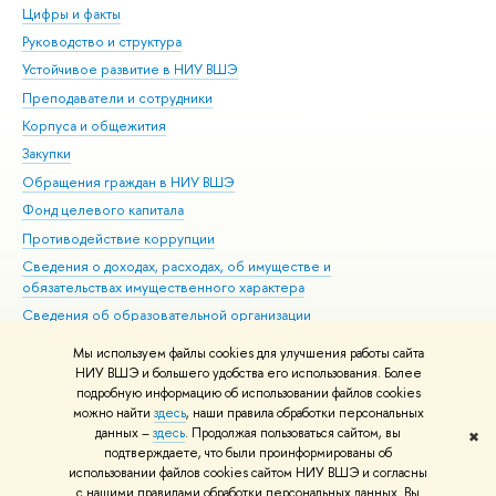
Цифры и факты
Ли
Руководство и структура
Дов
Устойчивое развитие в НИУ ВШЭ
Ол
Преподаватели и сотрудники
При
Корпуса и общежития
Вы
Закупки
При
Обращения граждан в НИУ ВШЭ
Ас
Фонд целевого капитала
До
Противодействие коррупции
Цен
Сведения о доходах, расходах, об имуществе и
Би
обязательствах имущественного характера
Об
Сведения об образовательной организации
Обр
Людям с ограниченными возможностями здоровья
Мы используем файлы cookies для улучшения работы сайта
Единая платежная страница
НИУ ВШЭ и большего удобства его использования. Более
подробную информацию об использовании файлов cookies
Работа в Вышке
можно найти
здесь
, наши правила обработки персональных
данных –
здесь
. Продолжая пользоваться сайтом, вы
✖
Редактору
подтверждаете, что были проинформированы об
© НИУ ВШЭ 1993–2026
Адреса и контакты
Условия использования
использовании файлов cookies сайтом НИУ ВШЭ и согласны
с нашими правилами обработки персональных данных. Вы
материалов
Политика конфиденциальности
Карта сайта