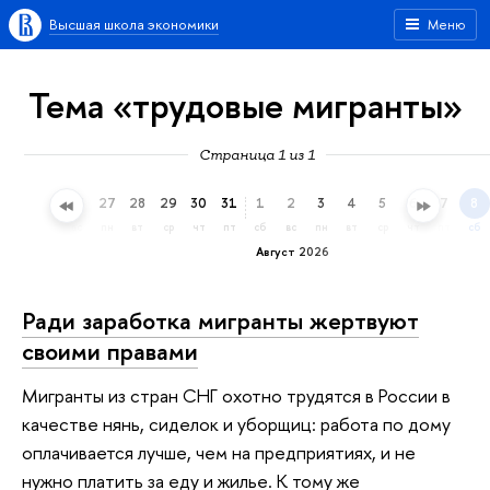
Высшая школа экономики
Меню
Тема «трудовые мигранты»
Страница 1 из 1
24
25
26
27
28
29
30
31
1
2
3
4
5
6
7
8
пт
сб
вс
пн
вт
ср
чт
пт
сб
вс
пн
вт
ср
чт
пт
сб
Август 2026
Ради заработка мигранты жертвуют
своими правами
Мигранты из стран СНГ охотно трудятся в России в
качестве нянь, сиделок и уборщиц: работа по дому
оплачивается лучше, чем на предприятиях, и не
нужно платить за еду и жилье. К тому же