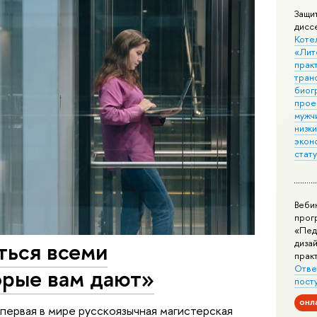
Защи
дисс
Коте
«Лит
практ
тран
биог
прое
мужчи
низк
экон
стат
Веби
прог
«Пед
ться всеми
дизай
прак
Отве
орые вам дают»
пост
онл
первая в мире русскоязычная магистерская