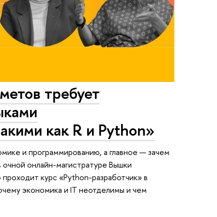
метов требует
ыками
акими как R и Python»
мике и программированию, а главное — зачем
в очной онлайн-магистратуре Вышки
 проходит курс «Python-разработчик» в
очему экономика и IT неотделимы и чем