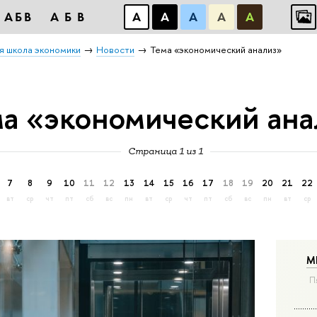
АБВ
АБВ
А
А
А
А
А
я школа экономики
Новости
Тема «экономический анализ»
ма «экономический ана
Страница 1 из 1
7
8
9
10
11
12
13
14
15
16
17
18
19
20
21
22
вт
ср
чт
пт
сб
вс
пн
вт
ср
чт
пт
сб
вс
пн
вт
ср
М
П