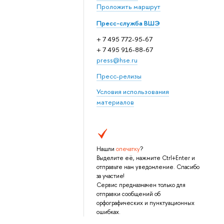
Проложить маршрут
Пресс-служба ВШЭ
+ 7 495 772-95-67
+ 7 495 916-88-67
press@hse.ru
Пресс-релизы
Условия использования
материалов
Нашли
опечатку
?
Выделите её, нажмите Ctrl+Enter и
отправьте нам уведомление. Спасибо
за участие!
Сервис предназначен только для
отправки сообщений об
орфографических и пунктуационных
ошибках.