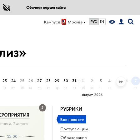
Обычная версия сайта
Кампус в
Москве
РУС
EN
лиз»
23
24
25
26
27
28
29
30
31
1
2
3
4
5
6
7
чт
пт
сб
вс
пн
вт
ср
чт
пт
сб
вс
пн
вт
ср
чт
пт
Август 2026
2
РУБРИКИ
ЕРОПРИЯТИЯ
Все новости
ятница, 7 августа
Поступающим
12:00
Образование