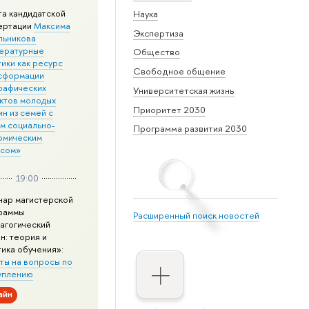
та кандидатской
Наука
ертации
Максима
Экспертиза
льникова
ературные
Общество
ики как ресурс
Свободное общение
сформации
рафических
Университетская жизнь
ктов молодых
Приоритет 2030
н из семей с
им социально-
Программа развития 2030
омическим
усом»
19:00
нар магистерской
раммы
Расширенный поиск новостей
агогический
н: теория и
тика обучения»:
ты на вопросы по
уплению
айн