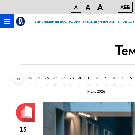
A
A
A
АБВ
Национальный исследовательский университет Высша
Те
21
22
23
24
25
26
27
28
29
30
1
2
3
4
5
6
вс
пн
вт
ср
чт
пт
сб
вс
пн
вт
ср
чт
пт
сб
вс
пн
Июль 2026
13