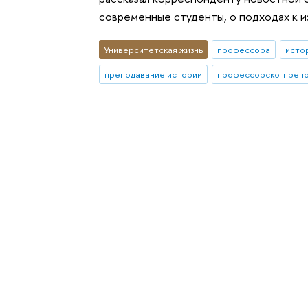
современные студенты, о подходах к и
Университетская жизнь
профессора
исто
преподавание истории