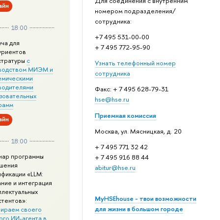
Для соединения с внутренним
айн
номером подразделения/
сотрудника:
18:00
+7 495 531-00-00
еча для
+ 7 495 772-95-90
уриентов
стратуры
с
Узнать телефонный номер
водством МИЭМ и
сотрудника
емическими
водителями
Факс: + 7 495 628-79-31
зовательных
hse@hse.ru
рамм
Приемная комиссия
айн
Москва, ул. Мясницкая, д. 20
18:00
+ 7 495 771 32 42
нар программы
+ 7 495 916 88 44
шения
abitur@hse.ru
ификации «LLM:
ание и интеграция
ллектуальных
MyHSEhouse - твои возможности
стентов»:
для жизни в большом городе
ираем своего
ого ИИ-агента в