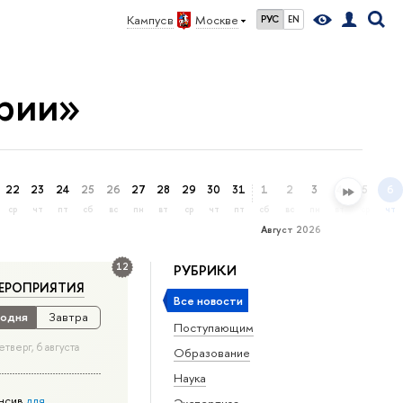
Кампус в
Москве
РУС
EN
рии»
22
23
24
25
26
27
28
29
30
31
1
2
3
4
5
6
ср
чт
пт
сб
вс
пн
вт
ср
чт
пт
сб
вс
пн
вт
ср
чт
Август 2026
12
РУБРИКИ
ЕРОПРИЯТИЯ
Все новости
одня
Завтра
Поступающим
етверг, 6 августа
Образование
Наука
нсив
для
Экспертиза