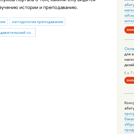
абит
зучению истории и преподаванию.
маги
«Иск
инте
рия
методология преподавания
онл
профессорско-преподавательский состав
Онла
для 
маги
диза
6 и 7 
онл
Конс
абит
прог
бака
«Упр
прод