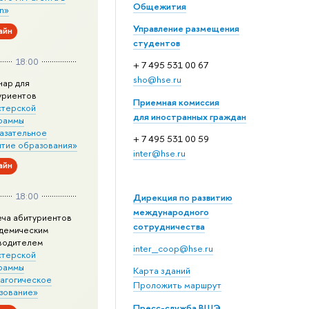
Общежития
n»
Управление размещения
айн
студентов
18:00
+ 7 495 531 00 67
sho@hse.ru
нар для
уриентов
Приемная комиссия
стерской
для иностранных граждан
раммы
азательное
+ 7 495 531 00 59
итие образования»
inter@hse.ru
айн
18:00
Дирекция по развитию
международного
еча абитуриентов
сотрудничества
адемическим
водителем
inter_coop@hse.ru
стерской
раммы
Карта зданий
агогическое
Проложить маршрут
зование»
Пресс-служба ВШЭ