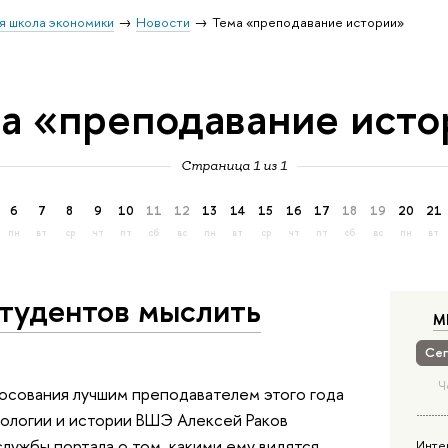
я школа экономики
Новости
Тема «преподавание истории»
а «преподавание исто
Страница 1 из 1
6
7
8
9
10
11
12
13
14
15
16
17
18
19
20
21
пн
вт
ср
чт
пт
сб
вс
пн
вт
ср
чт
пт
сб
вс
пн
вт
студентов мыслить
М
Сег
Ч
осования лучшим преподавателем этого года
ологии и истории ВШЭ Алексей Раков
лужбы портала о том, какими ему видятся
Инте