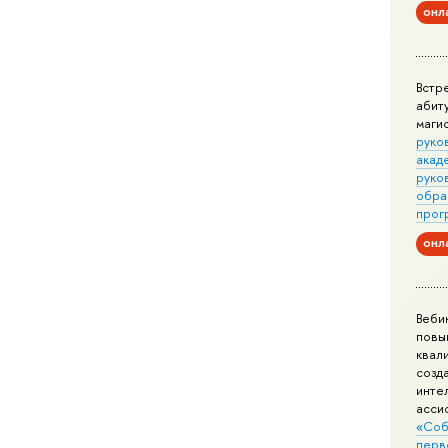
онл
Встр
абит
маги
руко
акад
руко
обра
прог
онл
Веби
повы
квал
созд
инте
асси
«Соб
перв