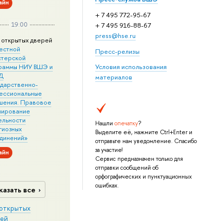
айн
+ 7 495 772-95-67
19:00
+ 7 495 916-88-67
press@hse.ru
 открытых дверей
естной
Пресс-релизы
стерской
раммы НИУ ВШЭ и
Условия использования
Д
материалов
ударственно-
ессиональные
шения. Правовое
лирование
ельности
Нашли
опечатку
?
гиозных
Выделите её, нажмите Ctrl+Enter и
динений»
отправьте нам уведомление. Спасибо
за участие!
айн
Сервис предназначен только для
отправки сообщений об
орфографических и пунктуационных
ошибках.
казать все
открытых
ей