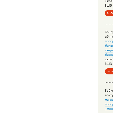
школ
ВШЭ
онл
Конс
абит
прог
бака
«Упр
бизн
школ
ВШЭ
онл
Веби
абит
маги
прог
- ме