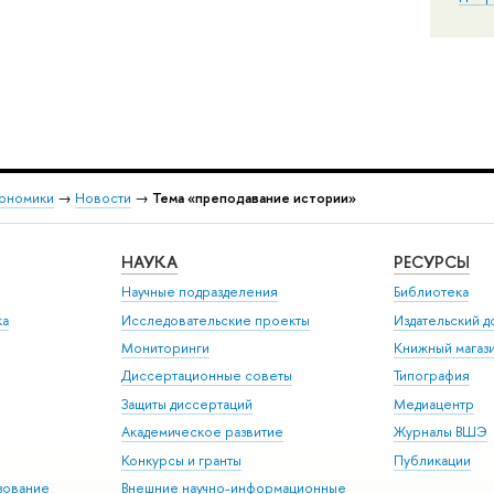
кономики
→
Новости
→
Тема «преподавание истории»
НАУКА
РЕСУРСЫ
Научные подразделения
Библиотека
ка
Исследовательские проекты
Издательский 
Мониторинги
Книжный магаз
Диссертационные советы
Типография
Защиты диссертаций
Медиацентр
Академическое развитие
Журналы ВШЭ
Конкурсы и гранты
Публикации
зование
Внешние научно-информационные