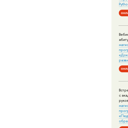
Pytho
онл
Веби
абит
маги
прог
«Док
разв
онл
Встр
с ак
руко
маги
прог
«Пед
обра