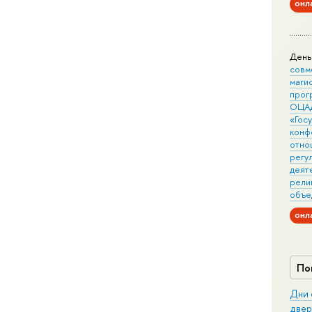
онл
День
совм
маги
прог
ОЦА
«Гос
конф
отно
регу
деят
рели
объе
онл
По
Дни 
двер