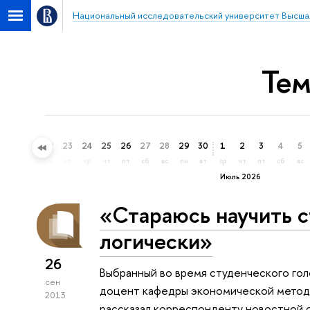
Национальный исследовательский университет Высша
Тем
20
21
22
23
24
25
26
27
28
29
30
1
2
3
4
5
сб
вс
пн
вт
ср
чт
пт
сб
вс
пн
вт
ср
чт
пт
сб
вс
Июль 2026
«Стараюсь научить 
логически»
26
Выбранный во время студенческого гол
сен
доцент кафедры экономической метод
2013
рассказал корреспонденту новостной с