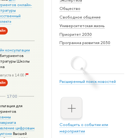
уриентов онлайн-
Общество
стратуры
усственный
Свободное общение
ллект»
Университетская жизнь
айн
Приоритет 2030
Программа развития 2030
йн консультации
абитуриентов
стратуры Школы
йна
августа в 14:00
Расширенный поиск новостей
айн
17:00
ультация для
уриентов
раммы
лавриата
Сообщить о событии или
авление цифровым
мероприятии
уктом»
Высшей