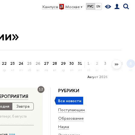
Кампус в
Москве
РУС
EN
ии»
22
23
24
25
26
27
28
29
30
31
1
2
3
4
5
6
ср
чт
пт
сб
вс
пн
вт
ср
чт
пт
сб
вс
пн
вт
ср
чт
Август 2026
12
РУБРИКИ
ЕРОПРИЯТИЯ
Все новости
одня
Завтра
Поступающим
етверг, 6 августа
Образование
Наука
нсив
для
Экспертиза