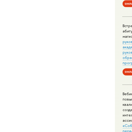
онл
Встр
абит
маги
руко
акад
руко
обра
прог
онл
Веби
повы
квал
созд
инте
асси
«Соб
перв