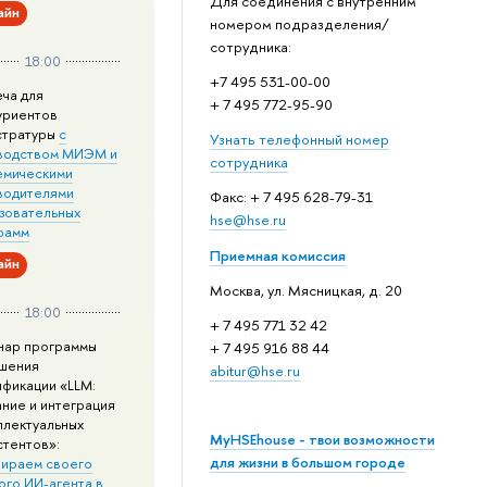
Для соединения с внутренним
айн
номером подразделения/
сотрудника:
18:00
+7 495 531-00-00
еча для
+ 7 495 772-95-90
уриентов
стратуры
с
Узнать телефонный номер
водством МИЭМ и
сотрудника
емическими
водителями
Факс: + 7 495 628-79-31
зовательных
hse@hse.ru
рамм
Приемная комиссия
айн
Москва, ул. Мясницкая, д. 20
18:00
+ 7 495 771 32 42
нар программы
+ 7 495 916 88 44
шения
abitur@hse.ru
ификации «LLM:
ание и интеграция
ллектуальных
MyHSEhouse - твои возможности
стентов»:
для жизни в большом городе
ираем своего
ого ИИ-агента в