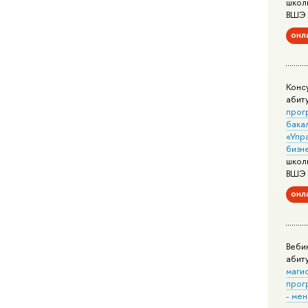
школ
ВШЭ
онл
Конс
абит
прог
бака
«Упр
бизн
школ
ВШЭ
онл
Веби
абит
маги
прог
- ме