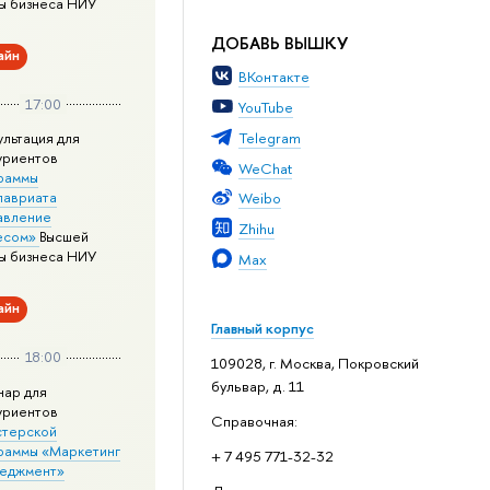
ы бизнеса НИУ
ДОБАВЬ ВЫШКУ
айн
ВКонтакте
17:00
YouTube
Telegram
ультация для
уриентов
WeChat
раммы
лавриата
Weibo
авление
Zhihu
есом»
Высшей
ы бизнеса НИУ
Max
айн
Главный корпус
18:00
109028, г. Москва, Покровский
бульвар, д. 11
нар для
уриентов
Справочная:
стерской
раммы «Маркетинг
+ 7 495 771-32-32
неджмент»