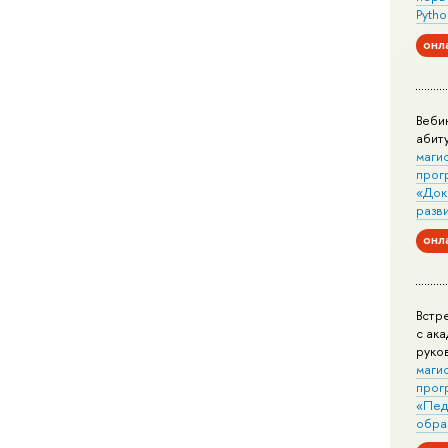
Pytho
онл
Веби
абит
маги
прог
«Док
разв
онл
Встр
с ак
руко
маги
прог
«Пед
обра