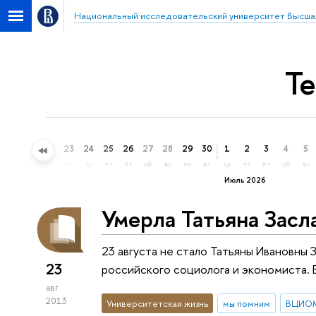
Национальный исследовательский университет Высша
Т
20
21
22
23
24
25
26
27
28
29
30
1
2
3
4
5
сб
вс
пн
вт
ср
чт
пт
сб
вс
пн
вт
ср
чт
пт
сб
вс
Июль 2026
Умерла Татьяна Засл
23 августа не стало Татьяны Ивановны
23
российского социолога и экономиста. Е
авг
2013
Университетская жизнь
мы помним
ВЦИО