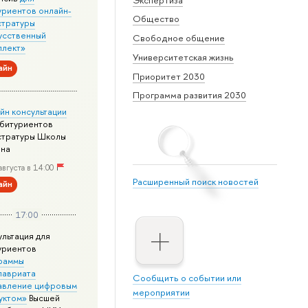
уриентов онлайн-
Общество
стратуры
усственный
Свободное общение
ллект»
Университетская жизнь
айн
Приоритет 2030
Программа развития 2030
йн консультации
абитуриентов
стратуры Школы
йна
августа в 14:00
Расширенный поиск новостей
айн
17:00
ультация для
уриентов
раммы
лавриата
Сообщить о событии или
авление цифровым
мероприятии
уктом»
Высшей