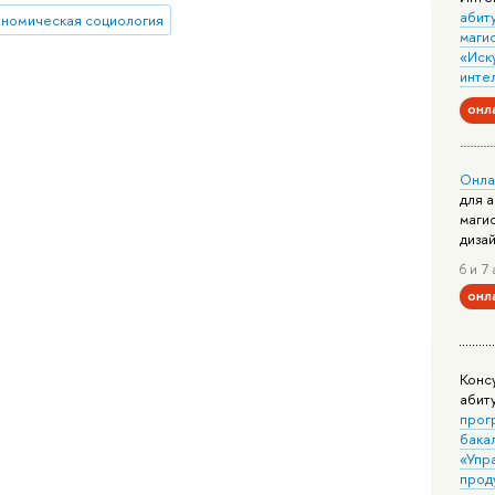
абит
ономическая социология
маги
«Иск
инте
онл
Онла
для 
маги
диза
6 и 7 
онл
Конс
абит
прог
бака
«Упр
прод