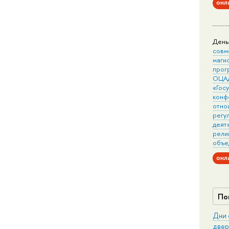
онл
День
совм
маги
прог
ОЦА
«Гос
конф
отно
регу
деят
рели
объе
онл
По
Дни 
двер