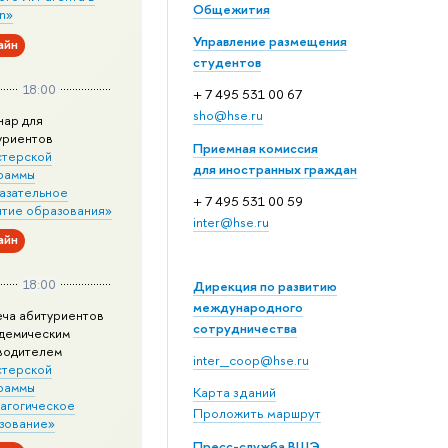
Общежития
n»
Управление размещения
айн
студентов
18:00
+ 7 495 531 00 67
sho@hse.ru
нар для
уриентов
Приемная комиссия
стерской
для иностранных граждан
раммы
азательное
+ 7 495 531 00 59
итие образования»
inter@hse.ru
айн
18:00
Дирекция по развитию
международного
еча абитуриентов
сотрудничества
адемическим
водителем
inter_coop@hse.ru
стерской
раммы
Карта зданий
агогическое
Проложить маршрут
зование»
Пресс-служба ВШЭ