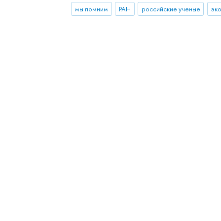
мы помним
РАН
российские ученые
эк