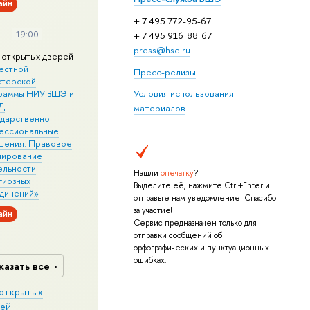
айн
+ 7 495 772-95-67
19:00
+ 7 495 916-88-67
press@hse.ru
 открытых дверей
естной
Пресс-релизы
стерской
раммы НИУ ВШЭ и
Условия использования
Д
материалов
ударственно-
ессиональные
шения. Правовое
лирование
ельности
Нашли
опечатку
?
гиозных
Выделите её, нажмите Ctrl+Enter и
динений»
отправьте нам уведомление. Спасибо
за участие!
айн
Сервис предназначен только для
отправки сообщений об
орфографических и пунктуационных
ошибках.
казать все
открытых
ей