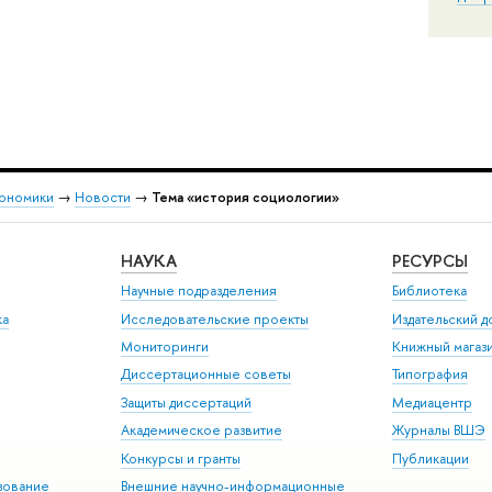
кономики
→
Новости
→
Тема «история социологии»
НАУКА
РЕСУРСЫ
Научные подразделения
Библиотека
ка
Исследовательские проекты
Издательский 
Мониторинги
Книжный магаз
Диссертационные советы
Типография
Защиты диссертаций
Медиацентр
Академическое развитие
Журналы ВШЭ
Конкурсы и гранты
Публикации
зование
Внешние научно-информационные