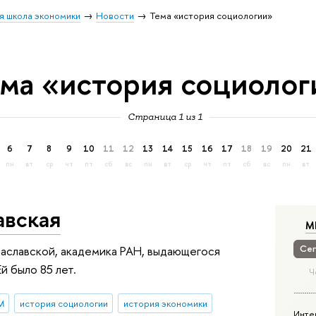
я школа экономики
Новости
Тема «история социологии»
ема «история социолог
Страница 1 из 1
6
7
8
9
10
11
12
13
14
15
16
17
18
19
20
21
пн
вт
ср
чт
пт
сб
вс
пн
вт
ср
чт
пт
сб
вс
пн
вт
авская
М
Сег
 Заславской, академика РАН, выдающегося
й было 85 лет.
Ч
М
история социологии
история экономики
Инте