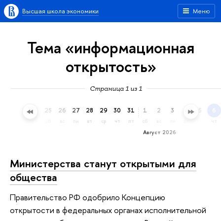
Высшая школа экономики
Меню
Тема «информационная
открытость»
Страница 1 из 1
22
23
24
25
26
27
28
29
30
31
1
2
3
4
5
6
ср
чт
пт
сб
вс
пн
вт
ср
чт
пт
сб
вс
пн
вт
ср
чт
Август 2026
Министерства станут открытыми для
общества
Правительство РФ одобрило Концепцию
открытости в федеральных органах исполнительной