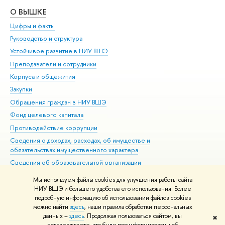
О ВЫШКЕ
ОБ
Цифры и факты
Ли
Руководство и структура
Дов
Устойчивое развитие в НИУ ВШЭ
Ол
Преподаватели и сотрудники
При
Корпуса и общежития
Вы
Закупки
При
Обращения граждан в НИУ ВШЭ
Ас
Фонд целевого капитала
До
Противодействие коррупции
Цен
Сведения о доходах, расходах, об имуществе и
Би
обязательствах имущественного характера
Об
Сведения об образовательной организации
Обр
Людям с ограниченными возможностями здоровья
Мы используем файлы cookies для улучшения работы сайта
Единая платежная страница
НИУ ВШЭ и большего удобства его использования. Более
подробную информацию об использовании файлов cookies
Работа в Вышке
можно найти
здесь
, наши правила обработки персональных
данных –
здесь
. Продолжая пользоваться сайтом, вы
✖
Редактору