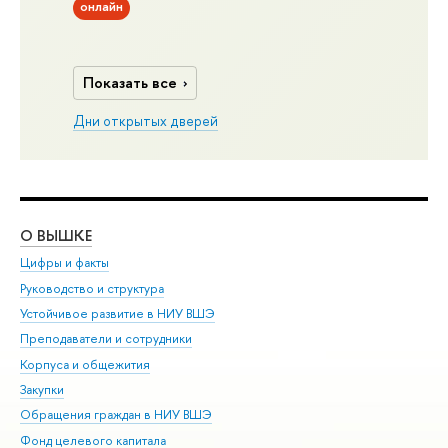
онлайн
Показать все
Дни открытых дверей
О ВЫШКЕ
ОБ
Цифры и факты
Ли
Руководство и структура
Дов
Устойчивое развитие в НИУ ВШЭ
Ол
Преподаватели и сотрудники
При
Корпуса и общежития
Вы
Закупки
При
Обращения граждан в НИУ ВШЭ
Ас
Фонд целевого капитала
До