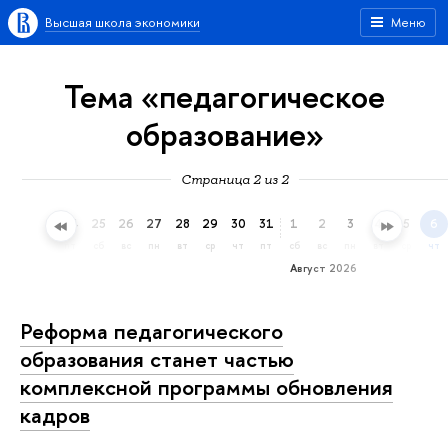
Высшая школа экономики
Меню
Тема «педагогическое
образование»
Страница 2 из 2
22
23
24
25
26
27
28
29
30
31
1
2
3
4
5
6
ср
чт
пт
сб
вс
пн
вт
ср
чт
пт
сб
вс
пн
вт
ср
чт
Август 2026
Реформа педагогического
образования станет частью
комплексной программы обновления
кадров