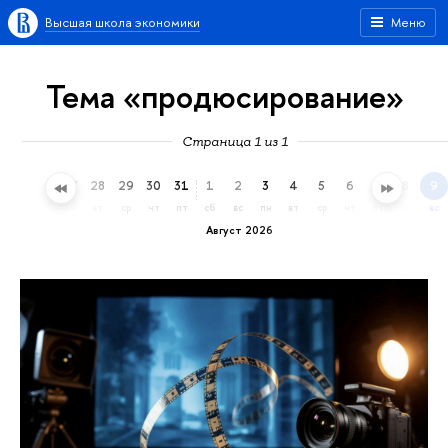
Высшая школа экономики
Меню
Тема «продюсирование»
Страница 1 из 1
25
26
27
28
29
30
31
1
2
3
4
5
6
7
8
9
сб
вс
пн
вт
ср
чт
пт
сб
вс
пн
вт
ср
чт
пт
сб
вс
Август 2026