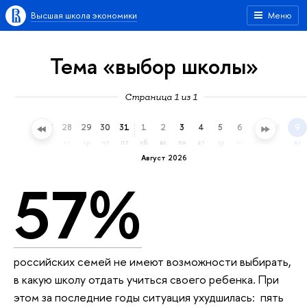
Высшая школа экономики
Меню
Тема «выбор школы»
Страница 1 из 1
25
26
27
28
29
30
31
1
2
3
4
5
6
7
8
9
сб
вс
пн
вт
ср
чт
пт
сб
вс
пн
вт
ср
чт
пт
сб
вс
Август 2026
57%
российских семей не имеют возможности выбирать,
в какую школу отдать учиться своего ребенка. При
этом за последние годы ситуация ухудшилась: пять