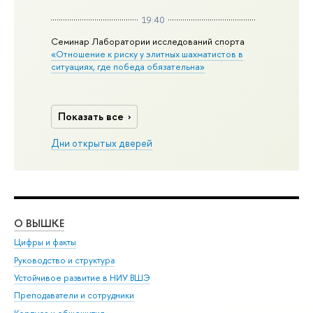
19:40
Семинар Лаборатории исследований спорта
«Отношение к риску у элитных шахматистов в
ситуациях, где победа обязательна»
Показать все
Дни открытых дверей
О ВЫШКЕ
ОБ
Цифры и факты
Ли
Руководство и структура
Дов
Устойчивое развитие в НИУ ВШЭ
Ол
Преподаватели и сотрудники
При