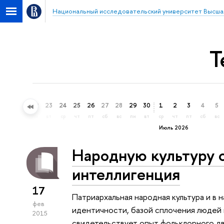
Национальный исследовательский университет Высша
Т
20
21
22
23
24
25
26
27
28
29
30
1
2
3
4
5
сб
вс
пн
вт
ср
чт
пт
сб
вс
пн
вт
ср
чт
пт
сб
вс
Июль 2026
Народную культуру 
интеллигенция
17
Патриархальная народная культура и в
фев
идентичности, базой сплочения людей
2015
свидетельствует опыт фольклорного д