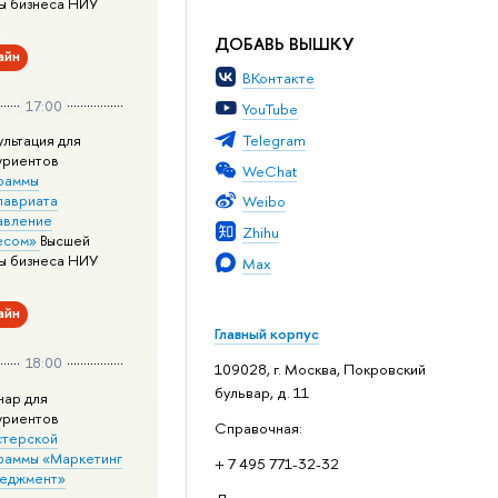
ы бизнеса НИУ
ДОБАВЬ ВЫШКУ
айн
ВКонтакте
17:00
YouTube
Telegram
ультация для
уриентов
WeChat
раммы
лавриата
Weibo
авление
Zhihu
есом»
Высшей
ы бизнеса НИУ
Max
айн
Главный корпус
18:00
109028, г. Москва, Покровский
бульвар, д. 11
нар для
уриентов
Справочная:
стерской
раммы «Маркетинг
+ 7 495 771-32-32
неджмент»