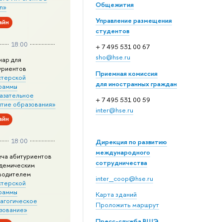
Общежития
n»
Управление размещения
айн
студентов
18:00
+ 7 495 531 00 67
sho@hse.ru
нар для
уриентов
Приемная комиссия
стерской
для иностранных граждан
раммы
азательное
+ 7 495 531 00 59
итие образования»
inter@hse.ru
айн
18:00
Дирекция по развитию
международного
еча абитуриентов
сотрудничества
адемическим
водителем
inter_coop@hse.ru
стерской
раммы
Карта зданий
агогическое
Проложить маршрут
зование»
Пресс-служба ВШЭ