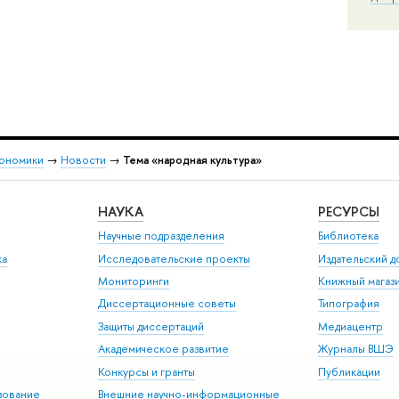
кономики
→
Новости
→
Тема «народная культура»
НАУКА
РЕСУРСЫ
Научные подразделения
Библиотека
ка
Исследовательские проекты
Издательский 
Мониторинги
Книжный магаз
Диссертационные советы
Типография
Защиты диссертаций
Медиацентр
Академическое развитие
Журналы ВШЭ
Конкурсы и гранты
Публикации
зование
Внешние научно-информационные