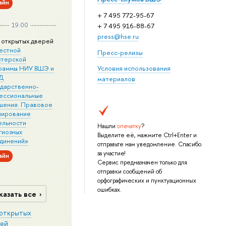
айн
+ 7 495 772-95-67
19:00
+ 7 495 916-88-67
press@hse.ru
 открытых дверей
естной
Пресс-релизы
стерской
раммы НИУ ВШЭ и
Условия использования
Д
материалов
ударственно-
ессиональные
шения. Правовое
лирование
ельности
Нашли
опечатку
?
гиозных
Выделите её, нажмите Ctrl+Enter и
динений»
отправьте нам уведомление. Спасибо
за участие!
айн
Сервис предназначен только для
отправки сообщений об
орфографических и пунктуационных
ошибках.
казать все
открытых
ей