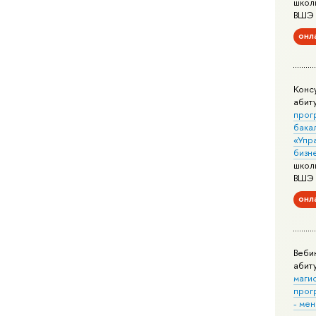
школ
ВШЭ
онл
Конс
абит
прог
бака
«Упр
бизн
школ
ВШЭ
онл
Веби
абит
маги
прог
- ме