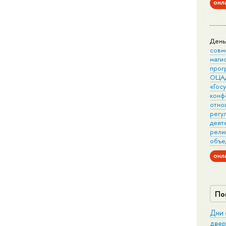
онл
День
совм
маги
прог
ОЦА
«Гос
конф
отно
регу
деят
рели
объе
онл
По
Дни 
двер