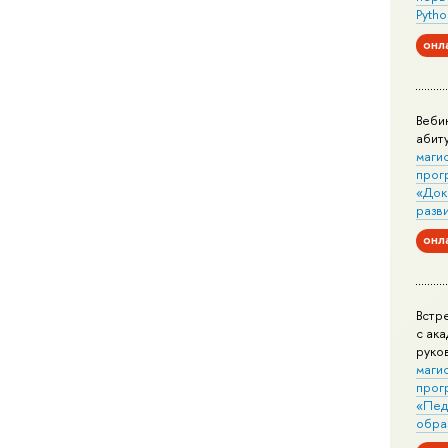
Pytho
онл
Веби
абит
маги
прог
«Док
разв
онл
Встр
с ак
руко
маги
прог
«Пед
обра