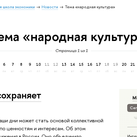
я школа экономики
Новости
Тема «народная культура»
ема «народная культу
Страница 1 из 1
6
7
8
9
10
11
12
13
14
15
16
17
18
19
20
21
пн
вт
ср
чт
пт
сб
вс
пн
вт
ср
чт
пт
сб
вс
пн
вт
сохраняет
М
Сег
Ч
 наши дни может стать основой коллективной
 по ценностям и интересам. Об этом
вижения в России. Оно объединило
Инте