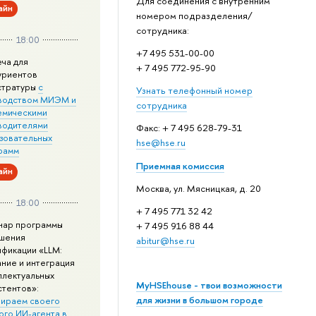
Для соединения с внутренним
айн
номером подразделения/
сотрудника:
18:00
+7 495 531-00-00
еча для
+ 7 495 772-95-90
уриентов
стратуры
с
Узнать телефонный номер
водством МИЭМ и
сотрудника
емическими
водителями
Факс: + 7 495 628-79-31
зовательных
hse@hse.ru
рамм
Приемная комиссия
айн
Москва, ул. Мясницкая, д. 20
18:00
+ 7 495 771 32 42
нар программы
+ 7 495 916 88 44
шения
abitur@hse.ru
ификации «LLM:
ание и интеграция
ллектуальных
MyHSEhouse - твои возможности
стентов»:
для жизни в большом городе
ираем своего
ого ИИ-агента в