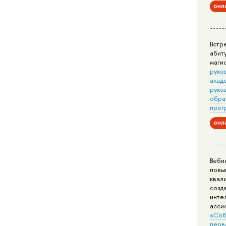
онл
Встр
абит
маги
руко
акад
руко
обра
прог
онл
Веби
повы
квал
созд
инте
асси
«Соб
перв