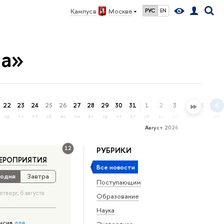
Кампус в
Москве
РУС
EN
ра»
22
23
24
25
26
27
28
29
30
31
1
2
3
4
5
6
ср
чт
пт
сб
вс
пн
вт
ср
чт
пт
сб
вс
пн
вт
ср
чт
Август 2026
12
РУБРИКИ
ЕРОПРИЯТИЯ
Все новости
одня
Завтра
Поступающим
етверг, 6 августа
Образование
Наука
нсив
для
Экспертиза