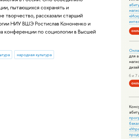
абит
ции, пытающихся сохранять и
маги
е творчество, рассказали старший
«Иск
инте
огии НИУ ВШЭ Ростислав Кононенко и
онл
на конференции по социологии в Высшей
Онла
ьтура
народная культура
для 
маги
диза
6 и 7 
онл
Конс
абит
прог
бака
«Упр
прод