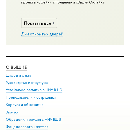
проекта кофейни «Полдень» и «Вышки Онлайн»
Показать все
Дни открытых дверей
О ВЫШКЕ
ОБ
Цифры и факты
Ли
Руководство и структура
Дов
Устойчивое развитие в НИУ ВШЭ
Ол
Преподаватели и сотрудники
При
Корпуса и общежития
Вы
Закупки
При
Обращения граждан в НИУ ВШЭ
Ас
Фонд целевого капитала
До