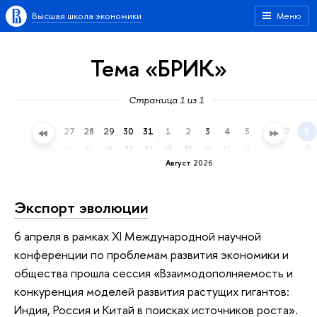
Высшая школа экономики
Меню
Тема «БРИК»
Страница 1 из 1
24
25
26
27
28
29
30
31
1
2
3
4
5
6
7
8
пт
сб
вс
пн
вт
ср
чт
пт
сб
вс
пн
вт
ср
чт
пт
сб
Август 2026
Экспорт эволюции
6 апреля в рамках XI Международной научной
конференции по проблемам развития экономики и
общества прошла сессия «Взаимодополняемость и
конкуренция моделей развития растущих гигантов:
Индия, Россия и Китай в поисках источников роста».