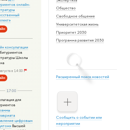
уриентов онлайн-
Общество
стратуры
усственный
Свободное общение
ллект»
Университетская жизнь
айн
Приоритет 2030
Программа развития 2030
йн консультации
абитуриентов
стратуры Школы
йна
августа в 14:00
Расширенный поиск новостей
айн
17:00
ультация для
уриентов
раммы
лавриата
Сообщить о событии или
авление цифровым
мероприятии
уктом»
Высшей