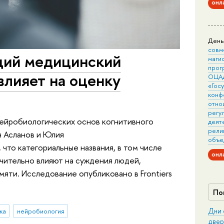
онл
День
совм
ий медицинский
маги
прог
влияет на оценку
ОЦА
«Гос
конф
отно
регу
ейробиологических основ когнитивного
деят
рели
н Асланов и Юлия
объе
что категориальные названия, в том числе
онл
чительно влияют на суждения людей,
мяти. Исследование опубликовано в Frontiers
По
ка
нейробиология
Дни 
двер