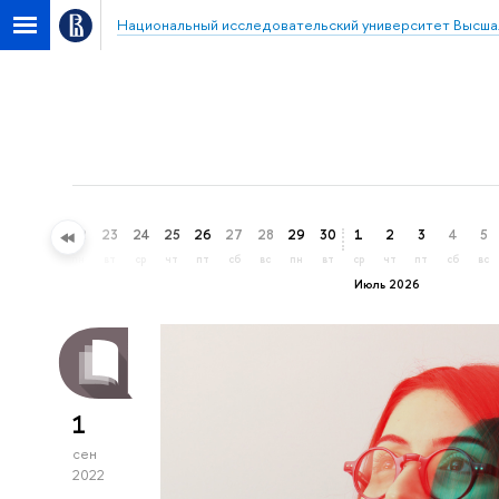
Национальный исследовательский университет Высша
20
21
22
23
24
25
26
27
28
29
30
1
2
3
4
5
сб
вс
пн
вт
ср
чт
пт
сб
вс
пн
вт
ср
чт
пт
сб
вс
Июль 2026
1
сен
2022