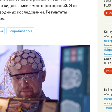
школ
е видеозаписи вместо фотографий. Это
ВШЭ
водимых исследований. Результаты
онл
es.
ка
нейробиология
Конс
абит
прог
бака
«Упр
бизн
школ
ВШЭ
онл
Веби
абит
маги
прог
- ме