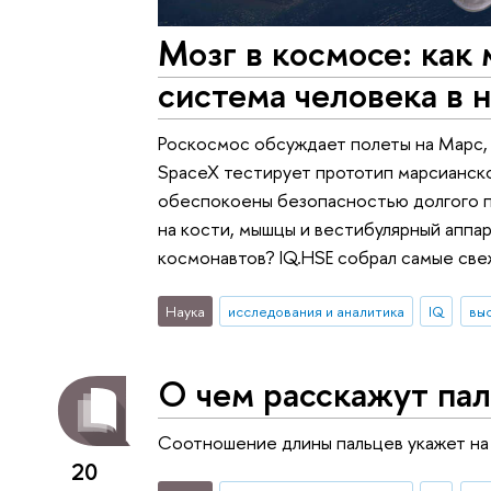
Мозг в космосе: как
система человека в 
Роскосмос обсуждает полеты на Марс,
SpaceX тестирует прототип марсианског
обеспокоены безопасностью долгого п
на кости, мышцы и вестибулярный аппар
космонавтов? IQ.HSE собрал самые све
Наука
исследования и аналитика
IQ
вы
О чем расскажут па
Соотношение длины пальцев укажет на
20