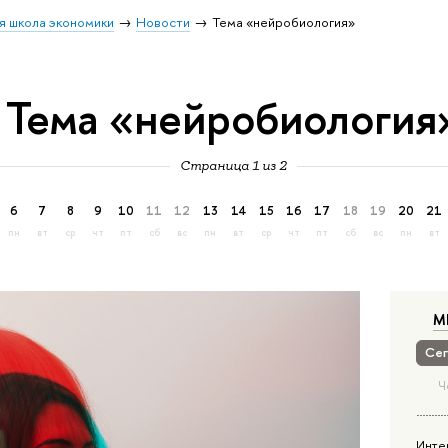
я школа экономики
Новости
Тема «нейробиология»
Тема «нейробиология
Страница 1 из 2
6
7
8
9
10
11
12
13
14
15
16
17
18
19
20
21
пн
вт
ср
чт
пт
сб
вс
пн
вт
ср
чт
пт
сб
вс
пн
вт
М
Сег
Ч
Инте