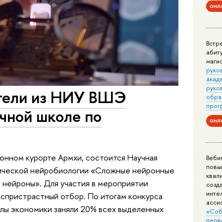
онл
Встр
абит
маги
руко
акад
руко
тели из НИУ ВШЭ
обра
прог
учной школе по
онл
зонном курорте Армхи, состоится Научная
Веби
повы
тической нейробиологии «Сложные нейронные
квал
 нейроны». Для участия в мероприятии
созд
инте
спристрастный отбор. По итогам конкурса
асси
лы экономики заняли 20% всех выделенных
«Соб
перв