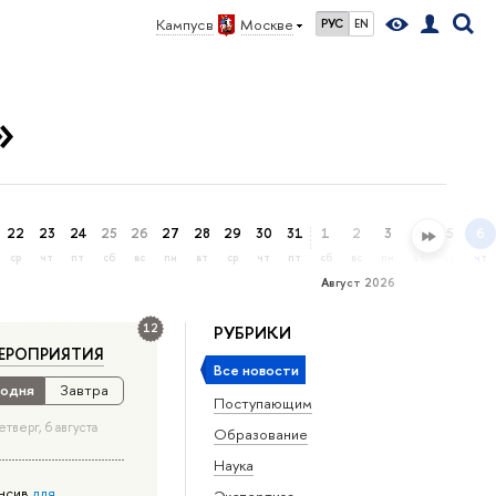
Кампус в
Москве
РУС
EN
»
22
23
24
25
26
27
28
29
30
31
1
2
3
4
5
6
ср
чт
пт
сб
вс
пн
вт
ср
чт
пт
сб
вс
пн
вт
ср
чт
Август 2026
12
РУБРИКИ
ЕРОПРИЯТИЯ
Все новости
одня
Завтра
Поступающим
етверг, 6 августа
Образование
Наука
нсив
для
Экспертиза