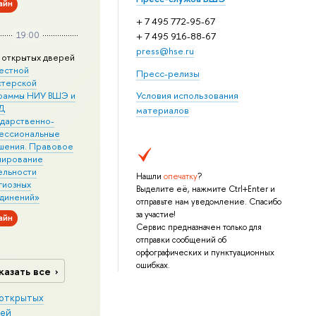
айн
+ 7 495 772-95-67
19:00
+ 7 495 916-88-67
press@hse.ru
 открытых дверей
естной
Пресс-релизы
стерской
раммы НИУ ВШЭ и
Условия использования
Д
материалов
ударственно-
ессиональные
шения. Правовое
лирование
ельности
Нашли
опечатку
?
гиозных
Выделите её, нажмите Ctrl+Enter и
динений»
отправьте нам уведомление. Спасибо
за участие!
айн
Сервис предназначен только для
отправки сообщений об
орфографических и пунктуационных
ошибках.
казать все
открытых
ей