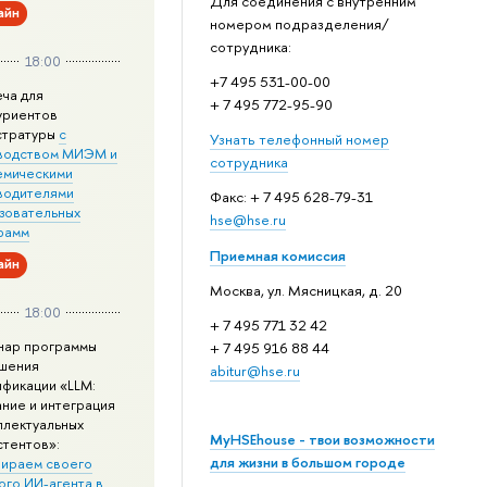
Для соединения с внутренним
айн
номером подразделения/
сотрудника:
18:00
+7 495 531-00-00
еча для
+ 7 495 772-95-90
уриентов
стратуры
с
Узнать телефонный номер
водством МИЭМ и
сотрудника
емическими
водителями
Факс: + 7 495 628-79-31
зовательных
hse@hse.ru
рамм
Приемная комиссия
айн
Москва, ул. Мясницкая, д. 20
18:00
+ 7 495 771 32 42
нар программы
+ 7 495 916 88 44
шения
abitur@hse.ru
ификации «LLM:
ание и интеграция
ллектуальных
MyHSEhouse - твои возможности
стентов»:
для жизни в большом городе
ираем своего
ого ИИ-агента в