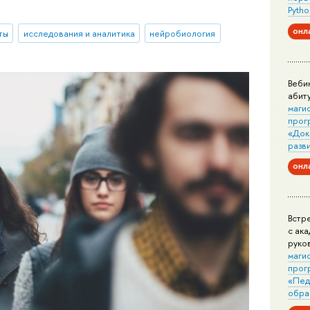
Pytho
онл
ты
исследования и аналитика
нейробиология
Веби
абит
маги
прог
«Док
разв
онл
Встр
с ак
руко
маги
прог
«Пед
обра