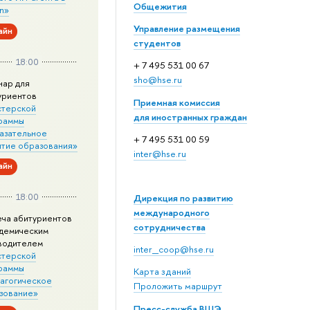
Общежития
n»
Управление размещения
айн
студентов
18:00
+ 7 495 531 00 67
sho@hse.ru
нар для
уриентов
Приемная комиссия
стерской
для иностранных граждан
раммы
азательное
+ 7 495 531 00 59
итие образования»
inter@hse.ru
айн
18:00
Дирекция по развитию
международного
еча абитуриентов
сотрудничества
адемическим
водителем
inter_coop@hse.ru
стерской
раммы
Карта зданий
агогическое
Проложить маршрут
зование»
Пресс-служба ВШЭ