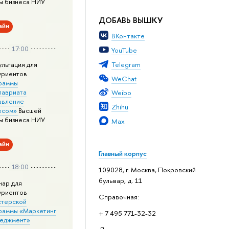
ы бизнеса НИУ
ДОБАВЬ ВЫШКУ
айн
ВКонтакте
17:00
YouTube
Telegram
ультация для
уриентов
WeChat
раммы
лавриата
Weibo
авление
Zhihu
есом»
Высшей
ы бизнеса НИУ
Max
айн
Главный корпус
18:00
109028, г. Москва, Покровский
бульвар, д. 11
нар для
уриентов
Справочная:
стерской
раммы «Маркетинг
+ 7 495 771-32-32
неджмент»