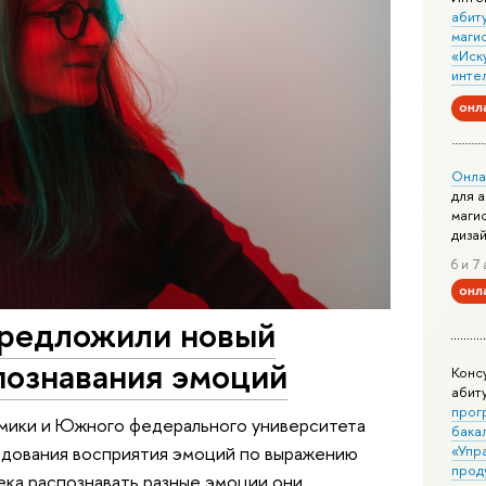
абит
маги
«Иск
инте
онл
Онла
для 
маги
диза
6 и 7 
онл
предложили новый
познавания эмоций
Конс
абит
прог
мики и Южного федерального университета
бака
«Упр
едования восприятия эмоций по выражению
прод
ека распознавать разные эмоции они