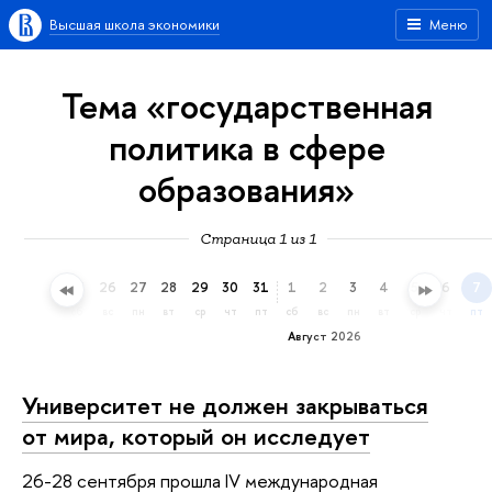
Высшая школа экономики
Меню
Тема «государственная
политика в сфере
образования»
Страница 1 из 1
23
24
25
26
27
28
29
30
31
1
2
3
4
5
6
7
чт
пт
сб
вс
пн
вт
ср
чт
пт
сб
вс
пн
вт
ср
чт
пт
Август 2026
Университет не должен закрываться
от мира, который он исследует
26-28 сентября прошла IV международная