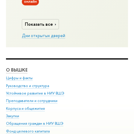
онлайн
Показать все
Дни открытых дверей
О ВЫШКЕ
ОБ
Цифры и факты
Ли
Руководство и структура
Дов
Устойчивое развитие в НИУ ВШЭ
Ол
Преподаватели и сотрудники
При
Корпуса и общежития
Вы
Закупки
При
Обращения граждан в НИУ ВШЭ
Ас
Фонд целевого капитала
До