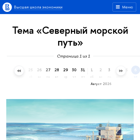
Высшая школа экономики
Меню
Тема «Северный морской
путь»
Страница 1 из 1
22
23
24
25
26
27
28
29
30
31
1
2
3
4
5
6
ср
чт
пт
сб
вс
пн
вт
ср
чт
пт
сб
вс
пн
вт
ср
чт
Август 2026