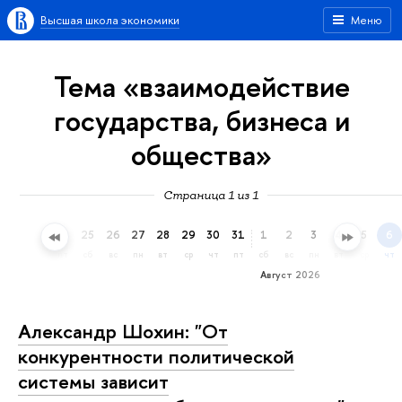
Высшая школа экономики
Меню
Тема «взаимодействие
государства, бизнеса и
общества»
Страница 1 из 1
22
23
24
25
26
27
28
29
30
31
1
2
3
4
5
6
ср
чт
пт
сб
вс
пн
вт
ср
чт
пт
сб
вс
пн
вт
ср
чт
Август 2026
Александр Шохин: "От
конкурентности политической
системы зависит