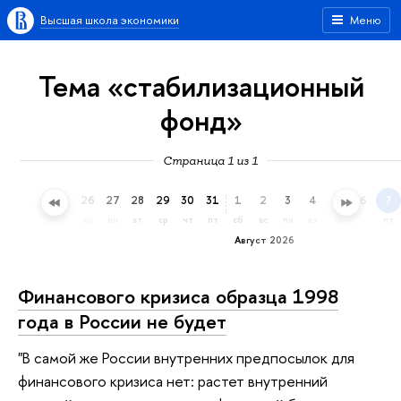
Высшая школа экономики
Меню
Тема «стабилизационный
фонд»
Страница 1 из 1
23
24
25
26
27
28
29
30
31
1
2
3
4
5
6
7
чт
пт
сб
вс
пн
вт
ср
чт
пт
сб
вс
пн
вт
ср
чт
пт
Август 2026
Финансового кризиса образца 1998
года в России не будет
"В самой же России внутренних предпосылок для
финансового кризиса нет: растет внутренний