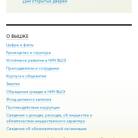
Дни открытых дверей
О ВЫШКЕ
ОБ
Цифры и факты
Ли
Руководство и структура
Дов
Устойчивое развитие в НИУ ВШЭ
Ол
Преподаватели и сотрудники
При
Корпуса и общежития
Вы
Закупки
При
Обращения граждан в НИУ ВШЭ
Ас
Фонд целевого капитала
До
Противодействие коррупции
Цен
Сведения о доходах, расходах, об имуществе и
Би
обязательствах имущественного характера
Об
Сведения об образовательной организации
Обр
Людям с ограниченными возможностями здоровья