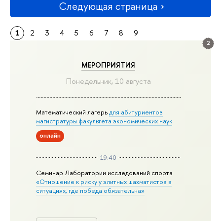
Следующая страница
1
2
3
4
5
6
7
8
9
2
МЕРОПРИЯТИЯ
Понедельник, 10 августа
Математический лагерь
для абитуриентов
магистратуры факультета экономических наук
онлайн
19:40
Семинар Лаборатории исследований спорта
«Отношение к риску у элитных шахматистов в
ситуациях, где победа обязательна»