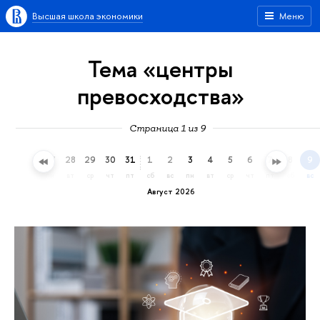
Высшая школа экономики
Меню
Тема «центры
превосходства»
Страница 1 из 9
25
26
27
28
29
30
31
1
2
3
4
5
6
7
8
9
сб
вс
пн
вт
ср
чт
пт
сб
вс
пн
вт
ср
чт
пт
сб
вс
Август 2026