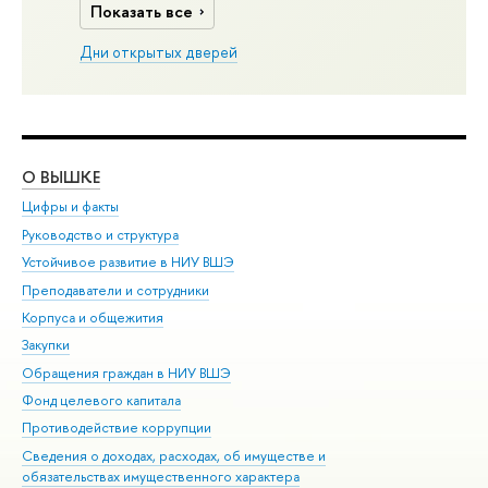
Показать все
Дни открытых дверей
О ВЫШКЕ
ОБ
Цифры и факты
Ли
Руководство и структура
Дов
Устойчивое развитие в НИУ ВШЭ
Ол
Преподаватели и сотрудники
При
Корпуса и общежития
Вы
Закупки
При
Обращения граждан в НИУ ВШЭ
Ас
Фонд целевого капитала
До
Противодействие коррупции
Цен
Сведения о доходах, расходах, об имуществе и
Би
обязательствах имущественного характера
Об