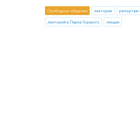
Свободное общение
лектории
репортаж 
лекторий в Парке Горького
лекции