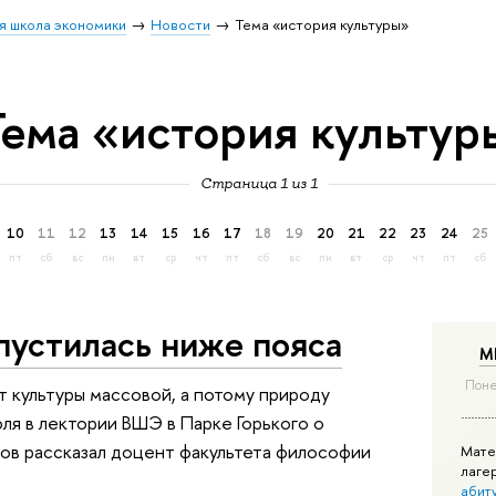
я школа экономики
Новости
Тема «история культуры»
Тема «история культур
Страница 1 из 1
10
11
12
13
14
15
16
17
18
19
20
21
22
23
24
25
пт
сб
вс
пн
вт
ср
чт
пт
сб
вс
пн
вт
ср
чт
пт
сб
пустилась ниже пояса
М
Поне
т культуры массовой, а потому природу
ля в лектории ВШЭ в Парке Горького о
ров рассказал доцент факультета философии
Мате
лаге
абит