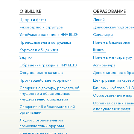
О ВЫШКЕ
ОБРАЗОВАНИЕ
Цифры и факты
Лицей
Руководство и структура
Довузовская подготов
Устойчивое развитие в НИУ ВШЭ
Олимпиады
Преподаватели и сотрудники
Прием в бакалавриат
Корпуса и общежития
Вышка+
Закупки
Прием в магистратуру
Обращения граждан в НИУ ВШЭ
Аспирантура
Фонд целевого капитала
Дополнительное обра
Противодействие коррупции
Центр развития карье
Сведения о доходах, расходах, об
Бизнес-инкубатор ВШ
имуществе и обязательствах
Образовательные парт
имущественного характера
Обратная связь и взаи
Сведения об образовательной
с получателями услуг
организации
Людям с ограниченными
возможностями здоровья
Единая платежная страница