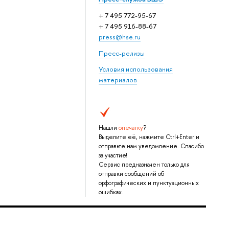
+ 7 495 772-95-67
+ 7 495 916-88-67
press@hse.ru
Пресс-релизы
Условия использования
материалов
Нашли
опечатку
?
Выделите её, нажмите Ctrl+Enter и
отправьте нам уведомление. Спасибо
за участие!
Сервис предназначен только для
отправки сообщений об
орфографических и пунктуационных
ошибках.