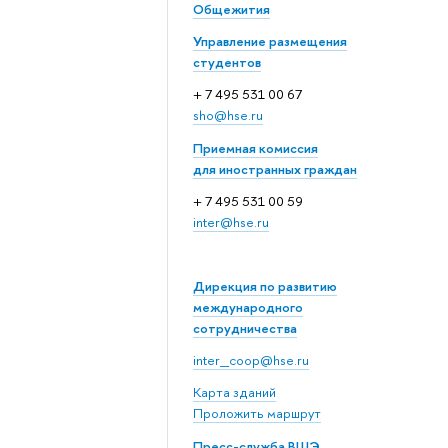
Общежития
Управление размещения
студентов
+ 7 495 531 00 67
sho@hse.ru
Приемная комиссия
для иностранных граждан
+ 7 495 531 00 59
inter@hse.ru
Дирекция по развитию
международного
сотрудничества
inter_coop@hse.ru
Карта зданий
Проложить маршрут
Пресс-служба ВШЭ