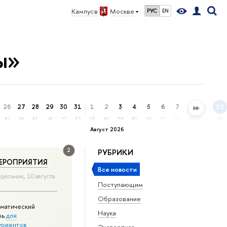
Кампус в
Москве
РУС
EN
ы»
26
27
28
29
30
31
1
2
3
4
5
6
7
8
9
10
вс
пн
вт
ср
чт
пт
сб
вс
пн
вт
ср
чт
пт
сб
вс
пн
Август 2026
2
РУБРИКИ
ЕРОПРИЯТИЯ
Все новости
дельник, 10 августа
Поступающим
Образование
матический
Наука
рь
для
уриентов
Экспертиза