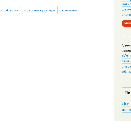
маги
факу
о событии
история культуры
комедия
экон
онл
Семи
иссл
«Отн
элит
ситуа
обяз
По
Дни 
двер