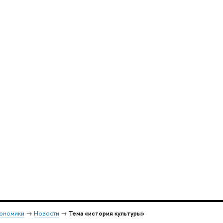
кономики
→
Новости
→
Тема «история культуры»