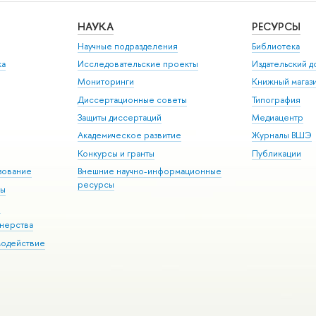
НАУКА
РЕСУРСЫ
Научные подразделения
Библиотека
ка
Исследовательские проекты
Издательский 
Мониторинги
Книжный магаз
Диссертационные советы
Типография
Защиты диссертаций
Медиацентр
Академическое развитие
Журналы ВШЭ
Конкурсы и гранты
Публикации
зование
Внешние научно-информационные
ресурсы
ры
Э
нерства
модействие