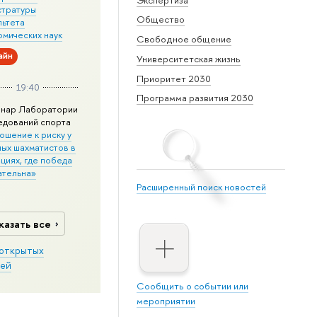
стратуры
Общество
льтета
омических наук
Свободное общение
айн
Университетская жизнь
Приоритет 2030
19:40
Программа развития 2030
нар Лаборатории
едований спорта
ошение к риску у
ных шахматистов в
циях, где победа
ательна»
Расширенный поиск новостей
казать все
открытых
ей
Сообщить о событии или
мероприятии