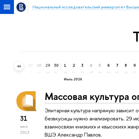
Национальный исследовательский университет Высша
24
25
26
27
28
29
30
1
2
3
4
5
6
7
8
9
ср
чт
пт
сб
вс
пн
вт
ср
чт
пт
сб
вс
пн
вт
ср
чт
Июль 2026
Массовая культура о
Элитарная культура напрямую зависит о
31
безвкусицы нужно анализировать. 29 ию
взаимосвязи «низких» и «высоких» жан
июл
2013
ВШЭ Александр Павлов.