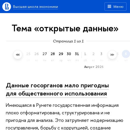
Высшая школа экономики
Меню
Тема «oткрытые данные»
Страница 1 из 1
22
23
24
25
26
27
28
29
30
31
1
2
3
4
5
6
ср
чт
пт
сб
вс
пн
вт
ср
чт
пт
сб
вс
пн
вт
ср
чт
Август 2026
Данные госорганов мало пригодны
для общественного использования
Имеющаяся в Рунете государственная информация
плохо отформатирована, структурирована и не
пригодна для анализа. Это затрулняет модернизацию
госуправления, борьбу с коррупцией, создание