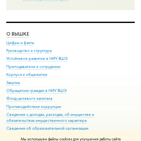
О ВЫШКЕ
ОБ
Цифры и факты
Ли
Руководство и структура
Дов
Устойчивое развитие в НИУ ВШЭ
Ол
Преподаватели и сотрудники
При
Корпуса и общежития
Вы
Закупки
При
Обращения граждан в НИУ ВШЭ
Ас
Фонд целевого капитала
До
Противодействие коррупции
Цен
Сведения о доходах, расходах, об имуществе и
Би
обязательствах имущественного характера
Об
Сведения об образовательной организации
Обр
Людям с ограниченными возможностями здоровья
Мы используем файлы cookies для улучшения работы сайта