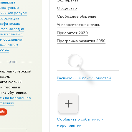
льникова
ературные
Общество
ики как ресурс
Свободное общение
сформации
рафических
Университетская жизнь
ктов молодых
Приоритет 2030
н из семей с
им социально-
Программа развития 2030
омическим
усом»
19:00
нар магистерской
раммы
Расширенный поиск новостей
агогический
н: теория и
тика обучения»:
ты на вопросы по
уплению
айн
Сообщить о событии или
мероприятии