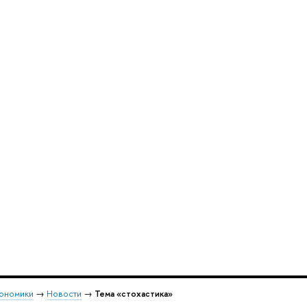
кономики
→
Новости
→
Тема «стохастика»