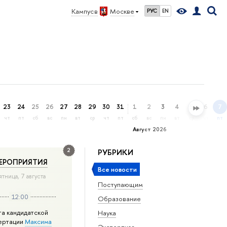
Кампус в
Москве
РУС
EN
23
24
25
26
27
28
29
30
31
1
2
3
4
5
6
7
чт
пт
сб
вс
пн
вт
ср
чт
пт
сб
вс
пн
вт
ср
чт
пт
Август 2026
2
РУБРИКИ
ЕРОПРИЯТИЯ
Все новости
ятница, 7 августа
Поступающим
12:00
Образование
та кандидатской
Наука
ертации
Максима
Экспертиза