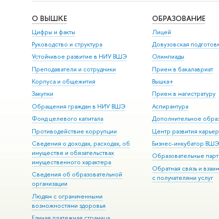
О ВЫШКЕ
ОБРАЗОВАНИЕ
Цифры и факты
Лицей
Руководство и структура
Довузовская подготов
Устойчивое развитие в НИУ ВШЭ
Олимпиады
Преподаватели и сотрудники
Прием в бакалавриат
Корпуса и общежития
Вышка+
Закупки
Прием в магистратуру
Обращения граждан в НИУ ВШЭ
Аспирантура
Фонд целевого капитала
Дополнительное обра
Противодействие коррупции
Центр развития карье
Сведения о доходах, расходах, об
Бизнес-инкубатор ВШ
имуществе и обязательствах
Образовательные парт
имущественного характера
Обратная связь и взаи
Сведения об образовательной
с получателями услуг
организации
Людям с ограниченными
возможностями здоровья
Единая платежная страница