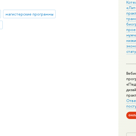
Коте
«Лит
практ
магистерские программы
тран
биог
а
прое
мужчи
низк
экон
стат
Веби
прог
«Пед
дизай
прак
Отве
пост
онл