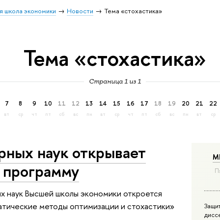
я школа экономики
Новости
Тема «стохастика»
Тема «стохастика»
Страница 1 из 1
7
8
9
10
11
12
13
14
15
16
17
18
19
20
21
22
вт
ср
чт
пт
сб
вс
пн
вт
ср
чт
пт
сб
вс
пн
вт
ср
рных наук открывает
М
 программу
П
ых наук Высшей школы экономики откроется
атические методы оптимизации и стохастики»
Защи
дисс