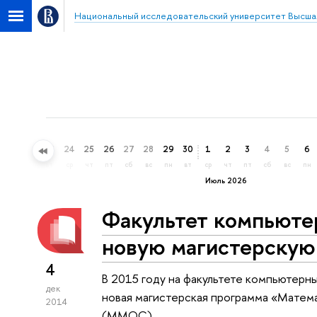
Национальный исследовательский университет Высша
21
22
23
24
25
26
27
28
29
30
1
2
3
4
5
6
вс
пн
вт
ср
чт
пт
сб
вс
пн
вт
ср
чт
пт
сб
вс
пн
Июль 2026
Факультет компьюте
новую магистерскую
4
В 2015 году на факультете компьютерн
дек
новая магистерская программа «Матем
2014
(ММОС).