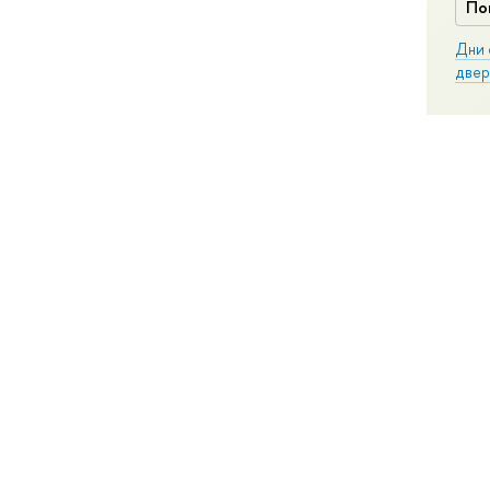
По
Дни 
двер