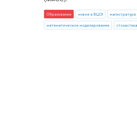
Образование
новое в ВШЭ
магистратура
математическое моделирование
стохастик