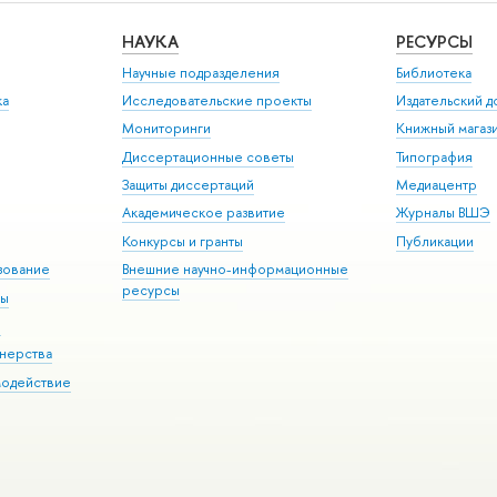
НАУКА
РЕСУРСЫ
Научные подразделения
Библиотека
ка
Исследовательские проекты
Издательский 
Мониторинги
Книжный магаз
Диссертационные советы
Типография
Защиты диссертаций
Медиацентр
Академическое развитие
Журналы ВШЭ
Конкурсы и гранты
Публикации
зование
Внешние научно-информационные
ресурсы
ры
Э
нерства
модействие