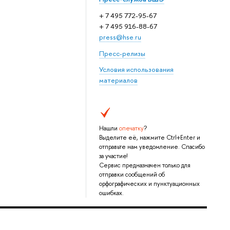
+ 7 495 772-95-67
+ 7 495 916-88-67
press@hse.ru
Пресс-релизы
Условия использования
материалов
Нашли
опечатку
?
Выделите её, нажмите Ctrl+Enter и
отправьте нам уведомление. Спасибо
за участие!
Сервис предназначен только для
отправки сообщений об
орфографических и пунктуационных
ошибках.