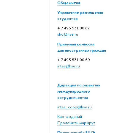
Общежития
Управление размещения
студентов
+ 7 495 531 00 67
sho@hse.ru
Приемная комиссия
для иностранных граждан
+ 7 495 531 00 59
inter@hse.ru
Дирекция по развитию
международного
сотрудничества
inter_coop@hse.ru
Карта зданий
Проложить маршрут
Пресс-служба ВШЭ