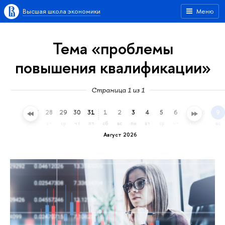
Высшая школа экономики
Меню
Тема «проблемы
повышения квалификации»
Страница 1 из 1
25
26
27
28
29
30
31
1
2
3
4
5
6
7
8
9
сб
вс
пн
вт
ср
чт
пт
сб
вс
пн
вт
ср
чт
пт
сб
вс
Август 2026