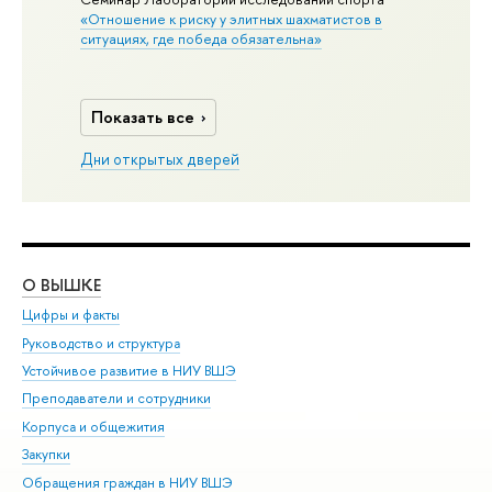
«Отношение к риску у элитных шахматистов в
ситуациях, где победа обязательна»
Показать все
Дни открытых дверей
О ВЫШКЕ
ОБ
Цифры и факты
Ли
Руководство и структура
Дов
Устойчивое развитие в НИУ ВШЭ
Ол
Преподаватели и сотрудники
При
Корпуса и общежития
Вы
Закупки
При
Обращения граждан в НИУ ВШЭ
Ас